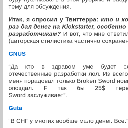
тему для обсуждения.
Итак, я спросил у Твиттерра:
кто и к
раз дал денег на Kickstarter, особен
разработчикам?
И вот, что мне ответ
(авторская стилистика частично сохранен
GNUS
“Да кто в здравом уме будет с
отечественные разработки лол. Из всего,
меня порадовал только Broken Sword новы
опоздал. F так бы 25$ переч
Sword заслуживает”.
Guta
“В СНГ у многих вообще мало денег. Все.