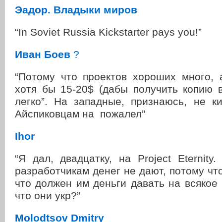
Эадор. Владыки миров
“In Soviet Russia Kickstarter pays you!”
Иван Боев
?
“Потому что проектов хороших много, 
хотя бы 15-20$ (дабы получить копию 
легко”. На западные, признаюсь, не к
Айспиковцам на пожалел”
Ihor
“Я дал, двадцатку, на Project Eternity
разработчикам денег не дают, потому чт
что должен им деньги давать на всякое г
что они укр?”
Molodtsov Dmitry