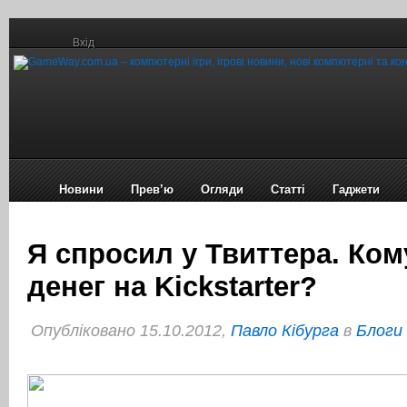
Вхід
Новини
Прев’ю
Огляди
Статті
Гаджети
Я спросил у Твиттера. Ко
денег на Kickstarter?
Опубліковано 15.10.2012,
Павло Кібурга
в
Блоги