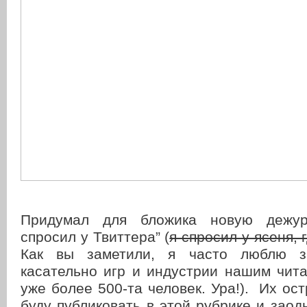
Придумал для бложика новую дежур
спросил у Твиттера” (
я спросил у ясеня, 
Как вы заметили, я часто люблю з
касательно игр и индустрии нашим чита
уже более 500-та человек. Ура!). Их ос
буду публиковать в этой рубрике и заод