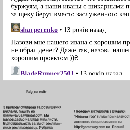
Вхід на сайт
З приводу співпраці та розміщення
реклами, пишіть на
Передрук матеріалів з рубрики
gamewayua@gmail.com. Ми
“Новини ігор” тільки при наявност
відповідаємо на цікаві нам листи.
активного гіперпосилання на
Відповідальність за зміст реклами -
http://gameway.com.ua. Повний
несе рекламодавець. Рубрика