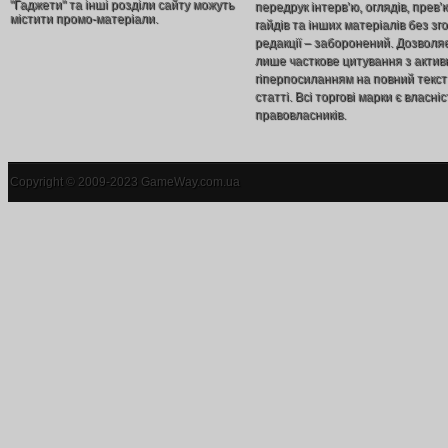
"Гаджети" та інші розділи сайту можуть
передрук інтерв’ю, оглядів, прев’
містити промо-матеріали.
гайдів та інших матеріалів без зг
редакції – заборонений. Дозволя
лише часткове цитування з акти
гіперпосиланням на повний текст
статті. Всі торгові марки є власніс
правовласників.
Copyright © 2009-2023 GameWay.com.ua