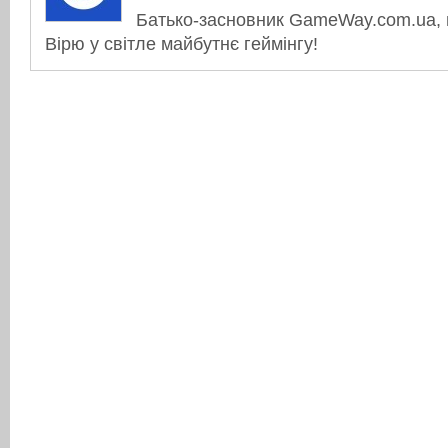
Батько-засновник GameWay.com.ua, в
Вірю у світле майбутнє геймінгу!