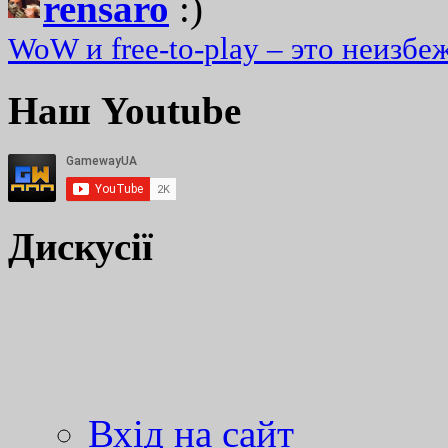
rensaro
:)
WoW и free-to-play – это неизбе
Наш Youtube
Дискусії
Вхід на сайт