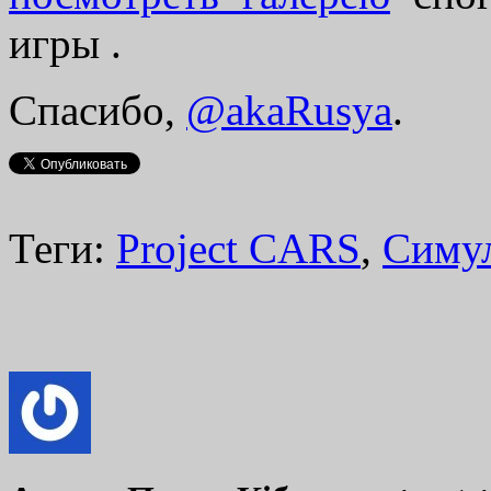
игры .
Спасибо,
@akaRusya
.
Теги:
Project CARS
,
Симу