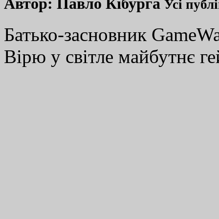
Автор:
Павло Кібурга
Усі публ
Батько-засновник GameWay
Вірю у світле майбутнє ге