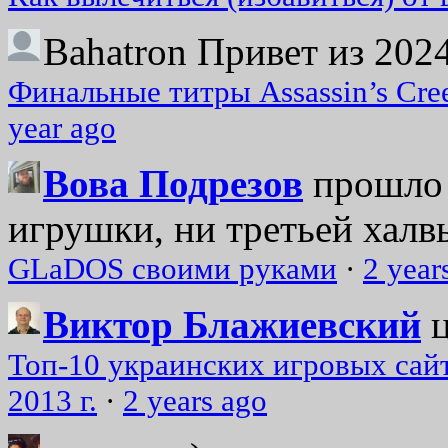
Bahatron
Привет из 2024
Финальные титры Assassin’s Cre
year ago
Вова Подрезов
прошло 
игрушки, ни третьей халвь
GLaDOS своими руками
·
2 year
Виктор Блажиевский
Топ-10 украинских игровых сайт
2013 г.
·
2 years ago