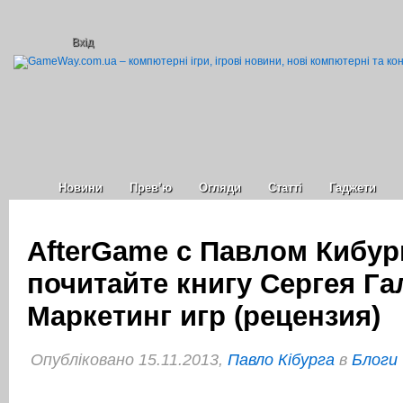
Вхід
Новини
Прев’ю
Огляди
Статті
Гаджети
AfterGame с Павлом Кибур
почитайте книгу Сергея Г
Маркетинг игр (рецензия)
Опубліковано 15.11.2013,
Павло Кібурга
в
Блоги