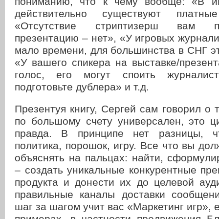
пониманию, что к чему вообще: «В и
действительно существуют платны
«Отсутствие стриптизерш вам п
презентацию – нет», «У игровых журнали
мало времени, для большинства в СНГ э
«У вашего спикера на выставке/презен
голос, его могут споить журналис
подготовьте дублера» и т.д.
Презентуя книгу, Сергей сам говорил о т
по большому счету универсален, это ц
правда. В принципе нет разницы, ч
политика, порошок, игру. Все что вы дол
объяснять на пальцах: найти, сформули
– создать уникальные конкурентные пр
продукта и донести их до целевой ауд
правильные каналы доставки сообщен
шаг за шагом учит вас «Маркетинг игр», 
примерах, в частности продвижения Бл