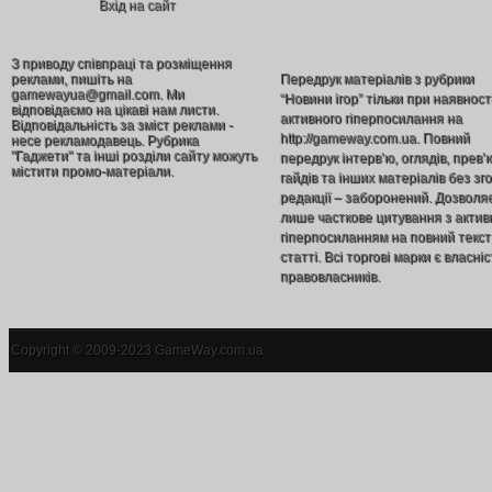
Вхід на сайт
З приводу співпраці та розміщення
реклами, пишіть на
Передрук матеріалів з рубрики
gamewayua@gmail.com. Ми
“Новини ігор” тільки при наявност
відповідаємо на цікаві нам листи.
активного гіперпосилання на
Відповідальність за зміст реклами -
http://gameway.com.ua. Повний
несе рекламодавець. Рубрика
"Гаджети" та інші розділи сайту можуть
передрук інтерв’ю, оглядів, прев’
містити промо-матеріали.
гайдів та інших матеріалів без зг
редакції – заборонений. Дозволя
лише часткове цитування з акти
гіперпосиланням на повний текст
статті. Всі торгові марки є власніс
правовласників.
Copyright © 2009-2023 GameWay.com.ua