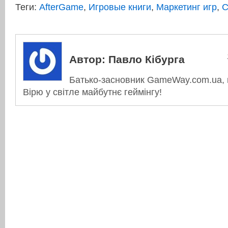
Теги:
AfterGame
,
Игровые книги
,
Маркетинг игр
,
С
Автор:
Павло Кібурга
Батько-засновник GameWay.com.ua, в
Вірю у світле майбутнє геймінгу!