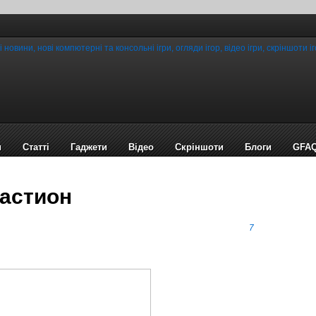
и
Статті
Гаджети
Відео
Cкріншоти
Блоги
GFA
Бастион
7