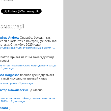
оментарі
udruy Andrew
Спасибо, бсходил как
сали в коментах в Вайтран, где есть зал
ртвых. Спасибо с 2025 года)
иться (избавиться) от вампиризма в Skyrim
·
1
ahatron
Привет из 2024 тоже жду конца
тров :)
 титры Assassin’s Creed могут довести вас до
·
1 year ago
ова Подрезов
прошло двенадцать лет.
 такой игрушки, ни третьей халвьі
воими руками
·
2 years ago
иктор Блажиевский
це класно
раинских игровых сайтов, согласно Alexa Rank
 2013 г.
·
2 years ago
nsaro
:)