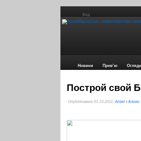
Вхід
Новини
Прев’ю
Огляд
Построй свой 
Опубліковано 01.10.2011,
Ansel
в
Блоги