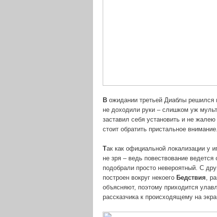
В
ожидании третьей Диаблы решился по
не доходили руки – слишком уж муль
заставил себя установить и не жалею
стоит обратить пристальное внимание
Т
ак как официальной локализации у и
не зря – ведь повествование ведется 
подобрали просто невероятный. С дру
построен вокруг некоего
Бедствия
, р
объясняют, поэтому приходится улав
рассказчика к происходящему на экра