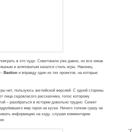
играть в это чудо. Советовали уже давно, но все никак
тяшным и аляповатым казался стиль игры. Наконец
 –
Bastion
и вправду один из тех проектов, на которые
.
гры нет, пользуюсь английской версией. С одной стороны
от лица седовласого рассказчика, голос которому
гой – разобраться в истории довольно трудно. Сюжет
аздробившего мир героя на куски. Ничего толком сразу не
ливать информацию на ходу, слушая комментарии
не.
T