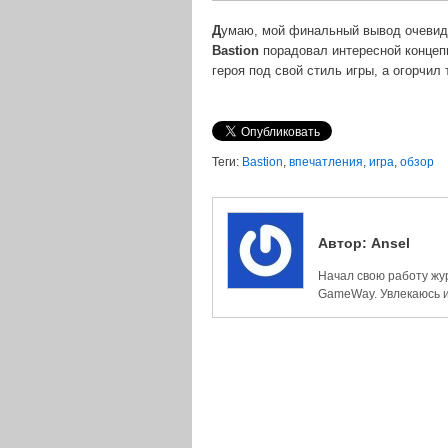
Д
умаю, мой финальный вывод очевид
Bastion
порадовал интересной концеп
героя под свой стиль игры, а огорчил
Теги:
Bastion
,
впечатления
,
игра
,
обзор
Автор:
Ansel
Начал свою работу жур
GameWay. Увлекаюсь иг