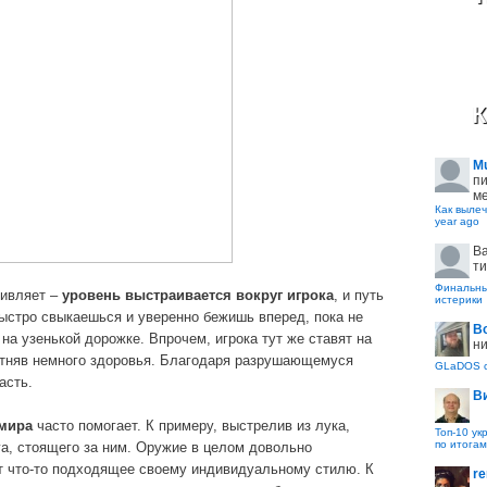
К
M
пи
ме
Как вылеч
year ago
B
ти
Финальные
дивляет –
уровень выстраивается вокруг игрока
, и путь
истерики
быстро свыкаешься и уверенно бежишь вперед, пока не
В
на узенькой дорожке. Впрочем, игрока тут же ставят на
ни
отняв немного здоровья. Благодаря разрушающемуся
GLaDOS с
асть.
В
 мира
часто помогает. К примеру, выстрелив из лука,
Топ-10 ук
по итогам
га, стоящего за ним. Оружие в целом довольно
ет что-то подходящее своему индивидуальному стилю. К
re