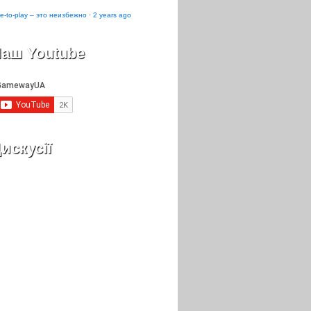
e-to-play – это неизбежно
·
2 years ago
аш Youtube
искусії