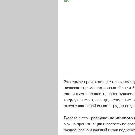
Э
то самое происходящее поначалу у
возникает прямо под ногами. С этим 
свалишься в пропасть, пошатнувшись 
твердую землю, правда, перед этим 
окружению порой бывает трудно не уп
В
месте с тем,
разрушение игрового
можно пробить ящик и попасть во вра
разнообразно и каждый игрок подбер