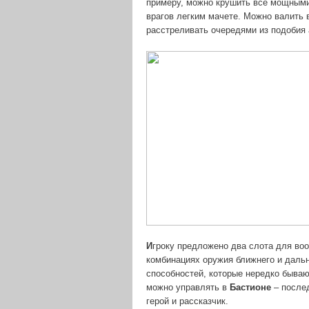
примеру, можно крушить все мощным
врагов легким мачете. Можно валить
расстреливать очередями из подобия 
И
гроку предложено два слота для воо
комбинациях оружия ближнего и дальн
способностей, которые нередко быва
можно управлять в
Бастионе
– послед
герой и рассказчик.