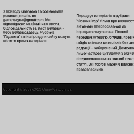
З приводу співпраці та розміщення
реклами, пишіть на
Передрук матеріалів з рубрики
gamewayua@gmail.com. Ми
“Новини ігор” тільки при наявност
відповідаємо на цікаві нам листи.
активного гіперпосилання на
Відповідальність за зміст реклами -
http://gameway.com.ua. Повний
несе рекламодавець. Рубрика
"Гаджети" та інші розділи сайту можуть
передрук інтерв’ю, оглядів, прев’
містити промо-матеріали.
гайдів та інших матеріалів без зг
редакції – заборонений. Дозволя
лише часткове цитування з акти
гіперпосиланням на повний текст
статті. Всі торгові марки є власніс
правовласників.
Copyright © 2009-2023 GameWay.com.ua