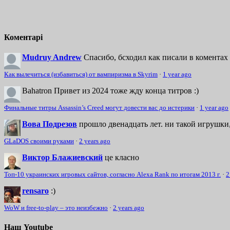
Коментарі
Mudruy Andrew
Спасибо, бсходил как писали в коментах 
Как вылечиться (избавиться) от вампиризма в Skyrim
·
1 year ago
Bahatron
Привет из 2024 тоже жду конца титров :)
Финальные титры Assassin’s Creed могут довести вас до истерики
·
1 year ago
Вова Подрезов
прошло двенадцать лет. ни такой игрушки,
GLaDOS своими руками
·
2 years ago
Виктор Блажиевский
це класно
Топ-10 украинских игровых сайтов, согласно Alexa Rank по итогам 2013 г.
·
2
rensaro
:)
WoW и free-to-play – это неизбежно
·
2 years ago
Наш Youtube