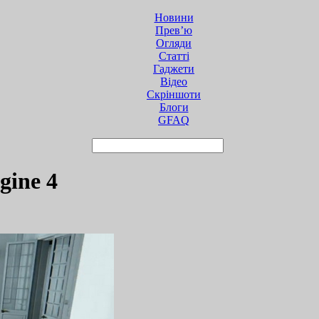
Новини
Прев’ю
Огляди
Статті
Гаджети
Відео
Cкріншоти
Блоги
GFAQ
gine 4