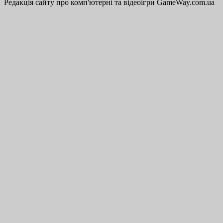
Редакція сайту про комп'ютерні та відеоігри GameWay.com.ua