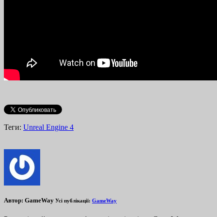
Теги:
Unreal Engine 4
Автор:
GameWay
Усі публікації:
GameWay