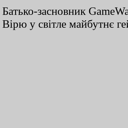
Батько-засновник GameWay
Вірю у світле майбутнє ге