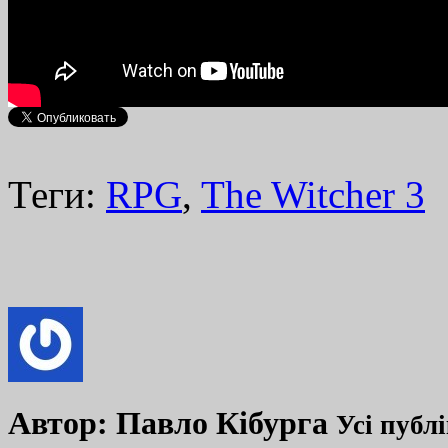
Теги:
RPG
,
The Witcher 3
Автор:
Павло Кібурга
Усі публ