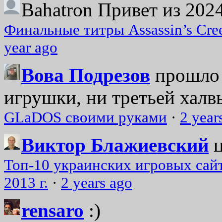
Bahatron
Привет из 2024
Финальные титры Assassin’s Cre
year ago
Вова Подрезов
прошло 
игрушки, ни третьей халвь
GLaDOS своими руками
·
2 year
Виктор Блажиевский
Топ-10 украинских игровых сайт
2013 г.
·
2 years ago
rensaro
:)