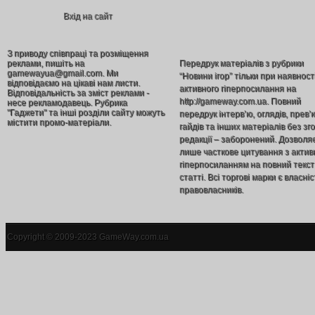
Вхід на сайт
З приводу співпраці та розміщення
реклами, пишіть на
Передрук матеріалів з рубрики
gamewayua@gmail.com. Ми
“Новини ігор” тільки при наявност
відповідаємо на цікаві нам листи.
активного гіперпосилання на
Відповідальність за зміст реклами -
http://gameway.com.ua. Повний
несе рекламодавець. Рубрика
"Гаджети" та інші розділи сайту можуть
передрук інтерв’ю, оглядів, прев’
містити промо-матеріали.
гайдів та інших матеріалів без зг
редакції – заборонений. Дозволя
лише часткове цитування з акти
гіперпосиланням на повний текст
статті. Всі торгові марки є власніс
правовласників.
Copyright © 2009-2023 GameWay.com.ua