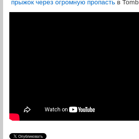
прыжок через огромную пропасть
в Tomb 