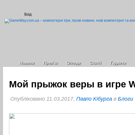
Вхід
Новини
Прев’ю
Огляди
Статті
Гаджети
Мой прыжок веры в игре W
Опубліковано 11.03.2017,
Павло Кібурга
в
Блоги