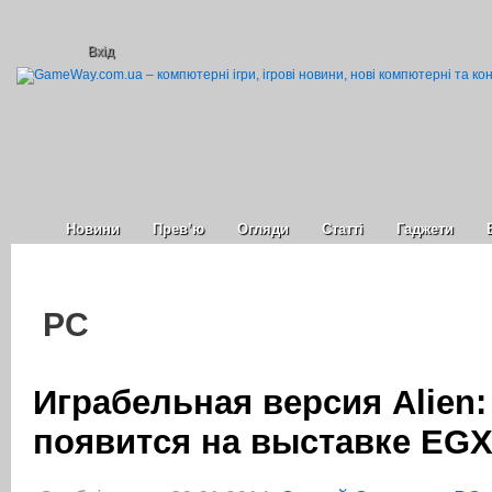
Вхід
Новини
Прев’ю
Огляди
Статті
Гаджети
PC
Играбельная версия Alien: 
появится на выставке EGX