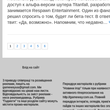
доступ к альфа-версии шутера Titanfall, разработ
занимается Respawn Entertainment. Один из фана
решил спросить о том, будет ли бета-тест. В отве
твит: «Да, возможно». Напомним, что недавно…
1
2
3
4
5
6
Вхід на сайт
З приводу співпраці та розміщення
реклами, пишіть на
Передрук матеріалів з рубрики
gamewayua@gmail.com. Ми
“Новини ігор” тільки при наявност
відповідаємо на цікаві нам листи.
активного гіперпосилання на
Відповідальність за зміст реклами -
http://gameway.com.ua. Повний
несе рекламодавець. Рубрика
"Гаджети" та інші розділи сайту можуть
передрук інтерв’ю, оглядів, прев’
містити промо-матеріали.
гайдів та інших матеріалів без зг