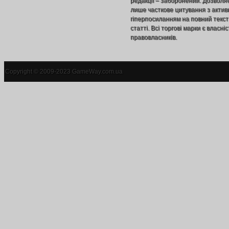
редакції – заборонений. Дозволя
лише часткове цитування з акти
гіперпосиланням на повний текст
статті. Всі торгові марки є власніс
правовласників.
Copyright © 2009-2023 GameWay.com.ua