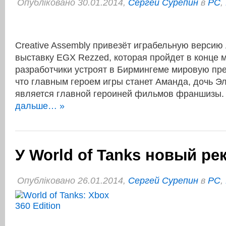
Опубліковано 30.01.2014,
Сергей Сурепин
в
PC
,
Creative Assembly привезёт играбельную версию Al
выставку EGX Rezzed, которая пройдет в конце м
разработчики устроят в Бирмингеме мировую пр
что главным героем игры станет Аманда, дочь Э
является главной героиней фильмов франшизы
дальше… »
У World of Tanks новый ре
Опубліковано 26.01.2014,
Сергей Сурепин
в
PC
,