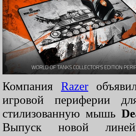
Компания
Razer
объявил
игровой периферии д
стилизованную мышь
De
Выпуск новой лине