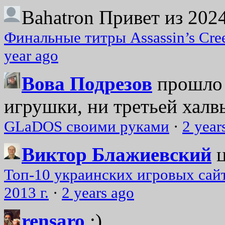
Bahatron
Привет из 2024
Финальные титры Assassin’s Cre
year ago
Вова Подрезов
прошло 
игрушки, ни третьей халвь
GLaDOS своими руками
·
2 year
Виктор Блажиевский
Топ-10 украинских игровых сайт
2013 г.
·
2 years ago
rensaro
:)