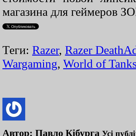
магазина для геймеров З
Теги:
Razer
,
Razer DeathA
Wargaming
,
World of Tank
Автор:
Павло Кібурга
Усі публ