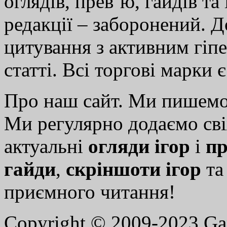
оглядів, прев’ю, гайдів та
редакції – заборонений. 
цитування з активним гіп
статті. Всі торгові марки 
Про наш сайт. Ми пишем
Ми регулярно додаємо св
актуальні
огляди ігор
і
пр
гайди
,
скріншоти ігор
т
приємного читання!
Copyright © 2009-2023 G