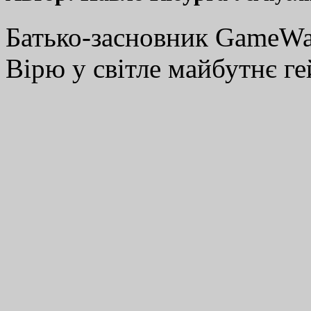
Батько-засновник GameWay
Вірю у світле майбутнє ге