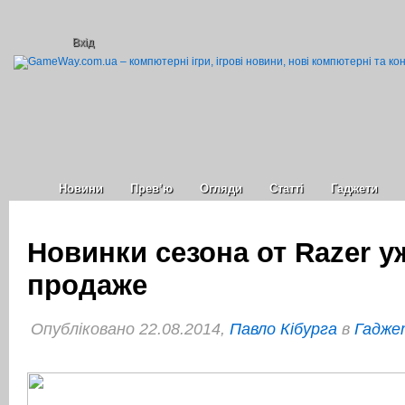
Вхід
Новини
Прев’ю
Огляди
Статті
Гаджети
Новинки сезона от Razer у
продаже
Опубліковано 22.08.2014,
Павло Кібурга
в
Гаджет