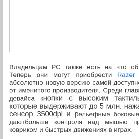
Владельцам PC также есть на что об
Теперь они могут приобрести
Razer
абсолютно новую версию самой доступн
от именитого производителя. Среди гла
нопки с высоким тактил
девайса к
которые выдерживают до 5 млн. нажа
сенсор 3500dpi и р
ельефные боковые
даютбольше контроля над мышью пр
ковриком и быстрых движениях в играх.