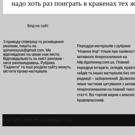
Вхід на сайт
З приводу співпраці та розміщення
реклами, пишіть на
Передрук матеріалів з рубрики
gamewayua@gmail.com. Ми
“Новини ігор” тільки при наявност
відповідаємо на цікаві нам листи.
активного гіперпосилання на
Відповідальність за зміст реклами -
http://gameway.com.ua. Повний
несе рекламодавець. Рубрика
"Гаджети" та інші розділи сайту можуть
передрук інтерв’ю, оглядів, прев’
містити промо-матеріали.
гайдів та інших матеріалів без зг
редакції – заборонений. Дозволя
лише часткове цитування з акти
гіперпосиланням на повний текст
статті. Всі торгові марки є власніс
правовласників.
Copyright © 2009-2023 GameWay.com.ua