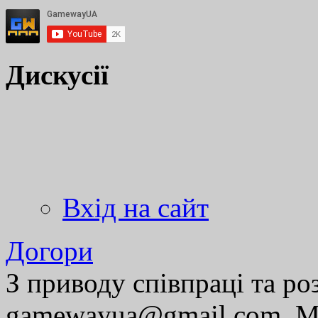
Дискусії
Вхід на сайт
Догори
З приводу співпраці та р
gamewayua@gmail.com. Ми