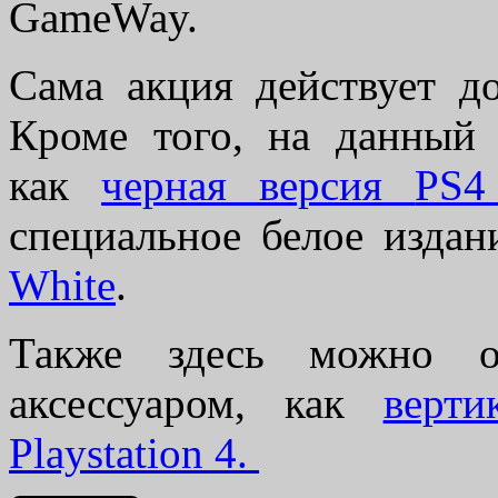
GameWay.
Сама акция действует д
Кроме того, на данный
как
черная версия
PS4
специальное белое изда
White
.
Также здесь можно об
аксессуаром, как
верти
Playstation 4.