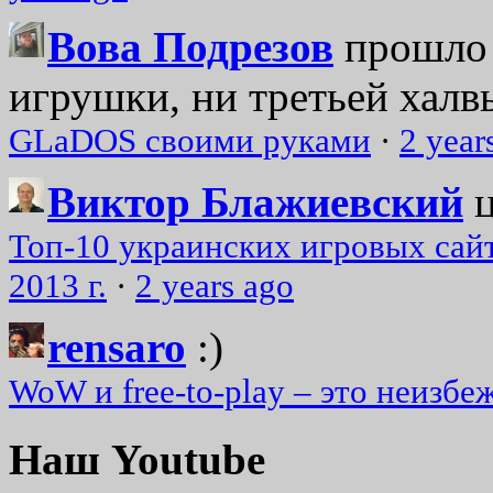
Вова Подрезов
прошло 
игрушки, ни третьей халвь
GLaDOS своими руками
·
2 year
Виктор Блажиевский
Топ-10 украинских игровых сайт
2013 г.
·
2 years ago
rensaro
:)
WoW и free-to-play – это неизбе
Наш Youtube