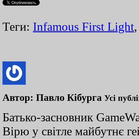
Теги:
Infamous First Light
Автор:
Павло Кібурга
Усі публ
Батько-засновник GameWay
Вірю у світле майбутнє ге