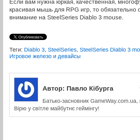
Если вам нужна юркая, качественная, много
красивая мышь для RPG игр, то обязательно 
внимание на SteelSeries Diablo 3 mouse.
Теги:
Diablo 3
,
SteelSeries
,
SteelSeries Diablo 3 m
Игровое железо и девайсы
Автор:
Павло Кібурга
Батько-засновник GameWay.com.ua, в
Вірю у світле майбутнє геймінгу!