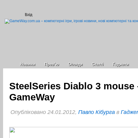
Вхід
Новини
Прев’ю
Огляди
Статті
Гаджети
SteelSeries Diablo 3 mouse
GameWay
Опубліковано 24.01.2012,
Павло Кібурга
в
Гаджет