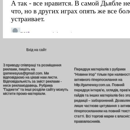
Вхід на сайт
З приводу співпраці та розміщення
реклами, пишіть на
Передрук матеріалів з рубрики
gamewayua@gmail.com. Ми
“Новини ігор” тільки при наявност
відповідаємо на цікаві нам листи.
активного гіперпосилання на
Відповідальність за зміст реклами -
http://gameway.com.ua. Повний
несе рекламодавець. Рубрика
"Гаджети" та інші розділи сайту можуть
передрук інтерв’ю, оглядів, прев’
містити промо-матеріали.
гайдів та інших матеріалів без зг
редакції – заборонений. Дозволя
лише часткове цитування з акти
гіперпосиланням на повний текст
статті. Всі торгові марки є власніс
правовласників.