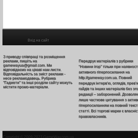
Вхід на сайт
З приводу співпраці та розміщення
реклами, пишіть на
Передрук матеріалів з рубрики
gamewayua@gmail.com. Ми
“Новини ігор” тільки при наявност
відповідаємо на цікаві нам листи.
активного гіперпосилання на
Відповідальність за зміст реклами -
http://gameway.com.ua. Повний
несе рекламодавець. Рубрика
"Гаджети" та інші розділи сайту можуть
передрук інтерв’ю, оглядів, прев’
містити промо-матеріали.
гайдів та інших матеріалів без зг
редакції – заборонений. Дозволя
лише часткове цитування з акти
гіперпосиланням на повний текст
статті. Всі торгові марки є власніс
правовласників.
Copyright © 2009-2023 GameWay.com.ua