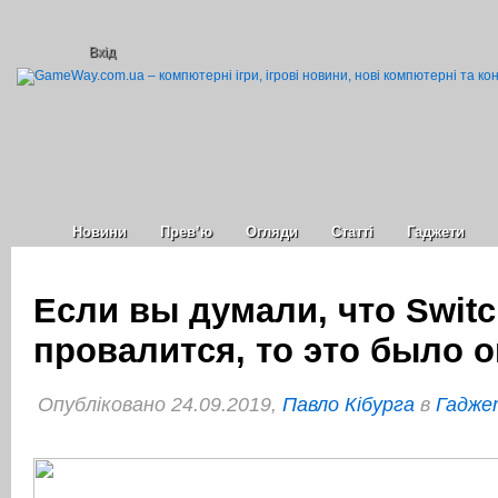
Вхід
Новини
Прев’ю
Огляди
Статті
Гаджети
Если вы думали, что Switc
провалится, то это было 
Опубліковано 24.09.2019,
Павло Кібурга
в
Гаджет