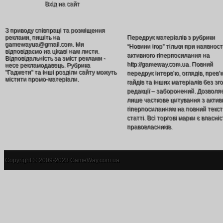
Вхід на сайт
З приводу співпраці та розміщення
реклами, пишіть на
Передрук матеріалів з рубрики
gamewayua@gmail.com. Ми
“Новини ігор” тільки при наявност
відповідаємо на цікаві нам листи.
активного гіперпосилання на
Відповідальність за зміст реклами -
http://gameway.com.ua. Повний
несе рекламодавець. Рубрика
"Гаджети" та інші розділи сайту можуть
передрук інтерв’ю, оглядів, прев’
містити промо-матеріали.
гайдів та інших матеріалів без зг
редакції – заборонений. Дозволя
лише часткове цитування з акти
гіперпосиланням на повний текст
статті. Всі торгові марки є власніс
правовласників.
Copyright © 2009-2023 GameWay.com.ua