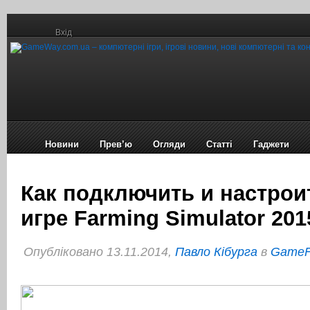
Вхід
Новини
Прев’ю
Огляди
Статті
Гаджети
Как подключить и настрои
игре Farming Simulator 201
Опубліковано 13.11.2014,
Павло Кібурга
в
Game