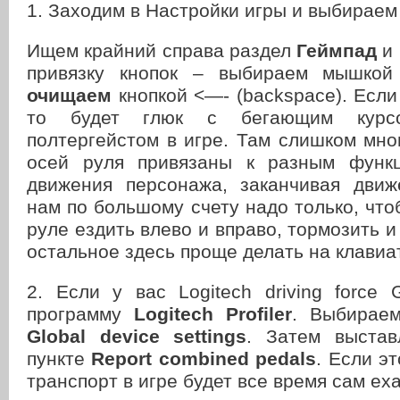
1. Заходим в Настройки игры и выбираем
Ищем крайний справа раздел
Геймпад
и 
привязку кнопок – выбираем мышкой
очищаем
кнопкой <—- (backspace). Если 
то будет глюк с бегающим курс
полтергейстом в игре. Там слишком мно
осей руля привязаны к разным функц
движения персонажа, заканчивая дви
нам по большому счету надо только, чт
руле ездить влево и вправо, тормозить и
остальное здесь проще делать на клавиа
2. Если у вас Logitech driving force
программу
Logitech Profiler
. Выбираем
Global device settings
. Затем выста
пункте
Report combined pedals
. Если эт
транспорт в игре будет все время сам еха