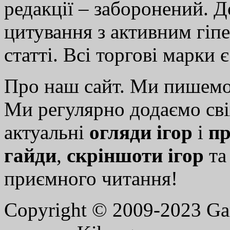
редакції – заборонений. 
цитування з активним гіп
статті. Всі торгові марки 
Про наш сайт. Ми пишем
Ми регулярно додаємо св
актуальні
огляди ігор
і
пр
гайди
,
скріншоти ігор
т
приємного читання!
Copyright © 2009-2023 G