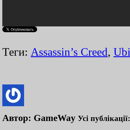
Теги:
Assassin’s Creed
,
Ubi
Автор:
GameWay
Усі публікації