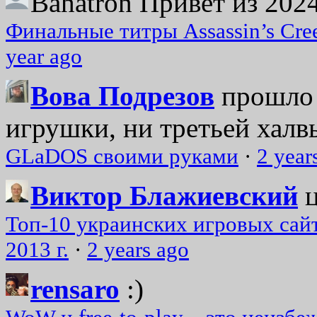
Bahatron
Привет из 2024
Финальные титры Assassin’s Cre
year ago
Вова Подрезов
прошло 
игрушки, ни третьей халвь
GLaDOS своими руками
·
2 year
Виктор Блажиевский
Топ-10 украинских игровых сайт
2013 г.
·
2 years ago
rensaro
:)