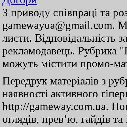
З приводу співпраці та р
gamewayua@gmail.com. Ми
листи. Відповідальність за
рекламодавець. Рубрика "Г
можуть містити промо-мат
Передрук матеріалів з руб
наявності активного гіпе
http://gameway.com.ua. По
оглядів, прев’ю, гайдів та