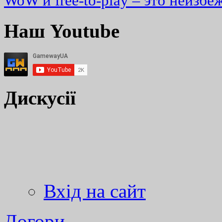
WoW и free-to-play – это неизбе
Наш Youtube
Дискусії
Вхід на сайт
Догори