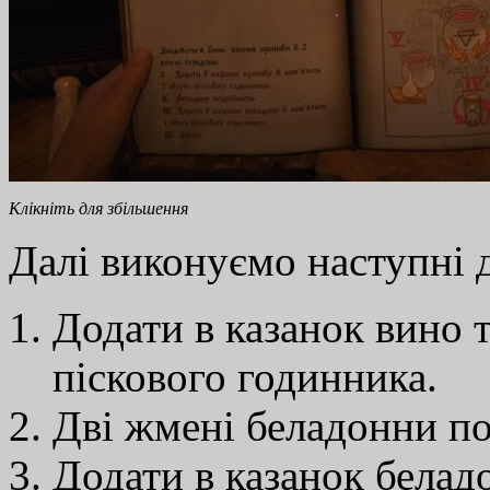
Клікніть для збільшення
Далі виконуємо наступні ді
Додати в казанок вино т
піскового годинника.
Дві жмені беладонни по
Додати в казанок белад