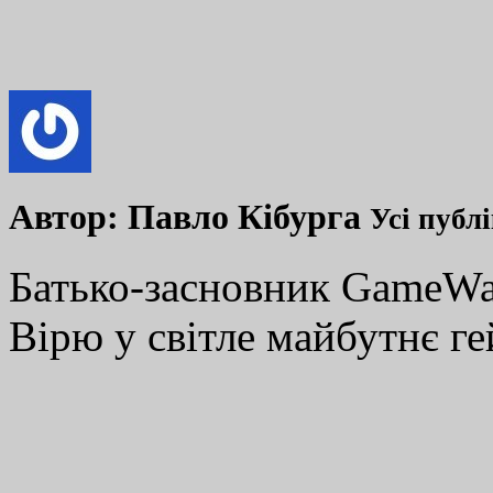
Автор:
Павло Кібурга
Усі публ
Батько-засновник GameWay
Вірю у світле майбутнє ге