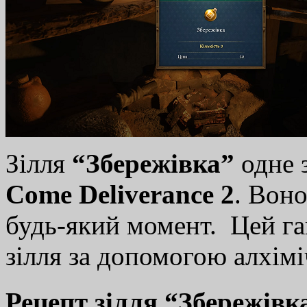
Зілля
“Збережівка”
одне 
Come Deliverance 2
. Воно
будь-який момент. Цей га
зілля за допомогою алхімі
Рецепт зілля “Збережівк