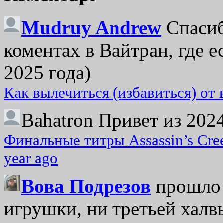
Mudruy Andrew
Спасиб
коментах в Вайтран, где е
2025 года)
Как вылечиться (избавиться) от
Bahatron
Привет из 2024
Финальные титры Assassin’s Cre
year ago
Вова Подрезов
прошло 
игрушки, ни третьей халвь