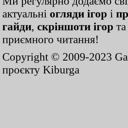
Ми регулярно додаємо св
актуальні
огляди ігор
і
пр
гайди
,
скріншоти ігор
т
приємного читання!
Copyright © 2009-2023 G
проєкту Kiburga