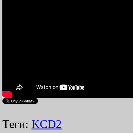
Теги:
KCD2