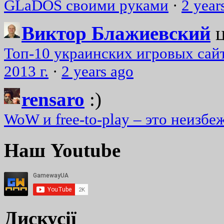
GLaDOS своими руками
·
2 year
Виктор Блажиевский
Топ-10 украинских игровых сайт
2013 г.
·
2 years ago
rensaro
:)
WoW и free-to-play – это неизбе
Наш Youtube
Дискусії