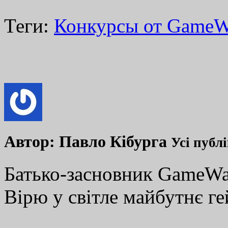
Теги:
Конкурсы от Game
Автор:
Павло Кібурга
Усі публ
Батько-засновник GameWay
Вірю у світле майбутнє ге