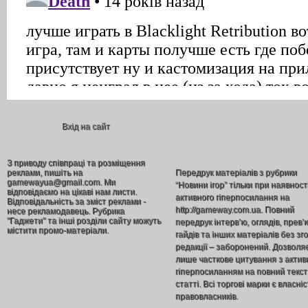
Вхід на сайт
З приводу співпраці та розміщення
реклами, пишіть на
Передрук матеріалів з рубрики
gamewayua@gmail.com. Ми
“Новини ігор” тільки при наявност
відповідаємо на цікаві нам листи.
активного гіперпосилання на
Відповідальність за зміст реклами -
http://gameway.com.ua. Повний
несе рекламодавець. Рубрика
"Гаджети" та інші розділи сайту можуть
передрук інтерв’ю, оглядів, прев’
містити промо-матеріали.
гайдів та інших матеріалів без зг
редакції – заборонений. Дозволя
лише часткове цитування з акти
гіперпосиланням на повний текст
статті. Всі торгові марки є власніс
правовласників.