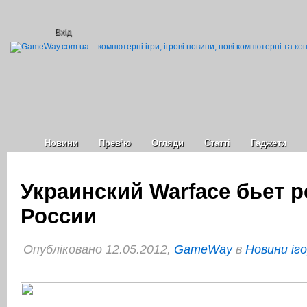
Вхід
Новини
Прев’ю
Огляди
Статті
Гаджети
Украинский Warface бьет 
России
Опубліковано 12.05.2012,
GameWay
в
Новини іг