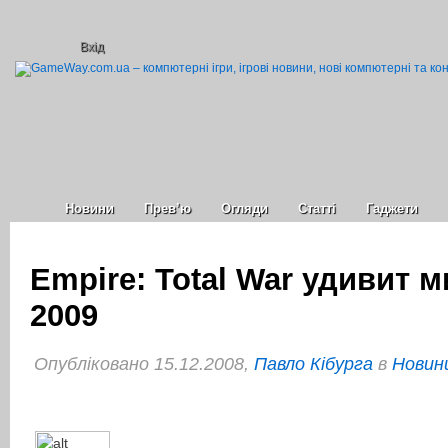
Вхід
Новини
Прев’ю
Огляди
Статті
Гаджети
Empire: Total War удивит м
2009
Опубліковано 15.12.2008,
Павло Кібурга
в
Новини