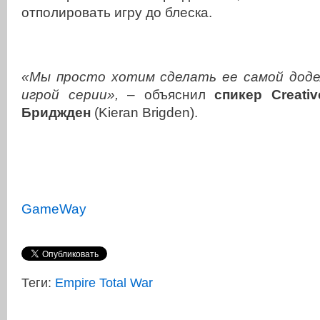
отполировать игру до блеска.
«Мы просто хотим сделать ее самой додел
игрой серии»,
– объяснил
спикер Creati
Бриджден
(Kieran Brigden).
GameWay
Теги:
Empire Total War