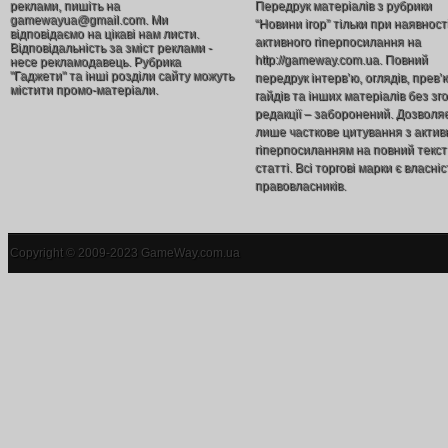
реклами, пишіть на
Передрук матеріалів з рубрики
gamewayua@gmail.com. Ми
“Новини ігор” тільки при наявност
відповідаємо на цікаві нам листи.
активного гіперпосилання на
Відповідальність за зміст реклами -
http://gameway.com.ua. Повний
несе рекламодавець. Рубрика
"Гаджети" та інші розділи сайту можуть
передрук інтерв’ю, оглядів, прев’
містити промо-матеріали.
гайдів та інших матеріалів без зг
редакції – заборонений. Дозволя
лише часткове цитування з акти
гіперпосиланням на повний текст
статті. Всі торгові марки є власніс
правовласників.
Copyright © 2009-2023 GameWay.com.ua