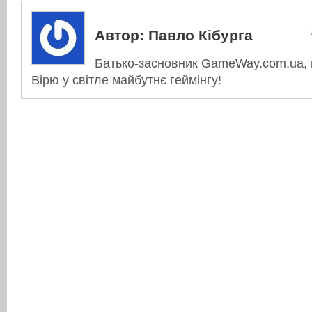
Автор:
Павло Кібурга
Батько-засновник GameWay.com.ua, в
Вірю у світле майбутнє геймінгу!