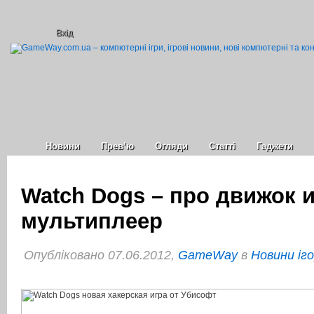
Вхід
Новини
Прев’ю
Огляди
Статті
Гаджети
Watch Dogs – про движок 
мультиплеер
Опубліковано 07.06.2012,
GameWay
в
Новини іг