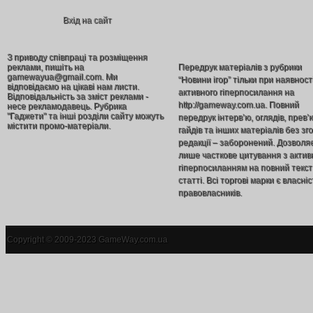
Вхід на сайт
З приводу співпраці та розміщення
реклами, пишіть на
Передрук матеріалів з рубрики
gamewayua@gmail.com. Ми
“Новини ігор” тільки при наявност
відповідаємо на цікаві нам листи.
активного гіперпосилання на
Відповідальність за зміст реклами -
http://gameway.com.ua. Повний
несе рекламодавець. Рубрика
"Гаджети" та інші розділи сайту можуть
передрук інтерв’ю, оглядів, прев’
містити промо-матеріали.
гайдів та інших матеріалів без зг
редакції – заборонений. Дозволя
лише часткове цитування з акти
гіперпосиланням на повний текст
статті. Всі торгові марки є власніс
правовласників.
Copyright © 2009-2023 GameWay.com.ua