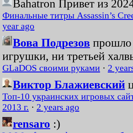
Bahatron
Привет из 2024
Финальные титры Assassin’s Cre
year ago
Вова Подрезов
прошло 
игрушки, ни третьей халвь
GLaDOS своими руками
·
2 year
Виктор Блажиевский
Топ-10 украинских игровых сайт
2013 г.
·
2 years ago
rensaro
:)