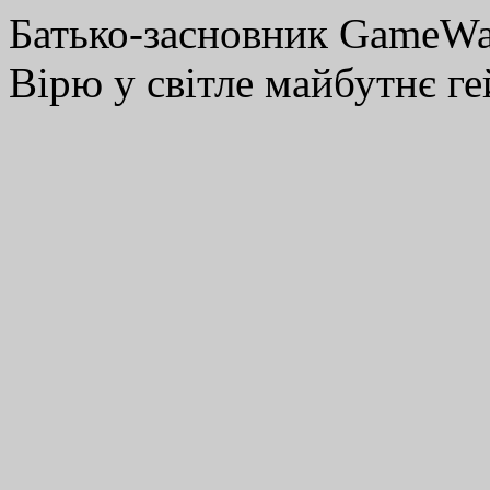
Батько-засновник GameWay
Вірю у світле майбутнє ге