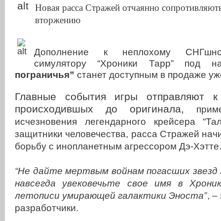
Новая расса Стражей отчаянно сопротивляют
вторжению
Дополнение к неплохому СНГшно
симулятору “Хроники Тарр” под 
пограничья”
станет доступным в продаже уж
Главные события игры отправляют к
происходившых до оригинала,
при
исчезновения легендарного крейсера “Та
защитники человечества, расса Стражей на
борьбу с инопланетным агрессором Дэ-Хэтте
“Не дайте мертвым войнам погасших звезд
навсегда увековечьте свое имя в Хрони
летописи умирающей галактики Эноста”
, 
разработчики.