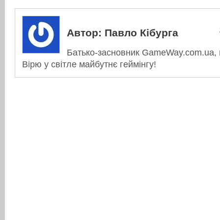
Автор:
Павло Кібурга
Батько-засновник GameWay.com.ua, в
Вірю у світле майбутнє геймінгу!