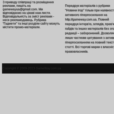
З приводу співпраці та розміщення
реклами, пишіть на
Передрук матеріалів з рубрики
gamewayua@gmail.com. Ми
“Новини ігор” тільки при наявност
відповідаємо на цікаві нам листи.
активного гіперпосилання на
Відповідальність за зміст реклами -
http://gameway.com.ua. Повний
несе рекламодавець. Рубрика
"Гаджети" та інші розділи сайту можуть
передрук інтерв’ю, оглядів, прев’
містити промо-матеріали.
гайдів та інших матеріалів без зг
редакції – заборонений. Дозволя
лише часткове цитування з акти
гіперпосиланням на повний текст
статті. Всі торгові марки є власніс
правовласників.
Copyright © 2009-2023 GameWay.com.ua