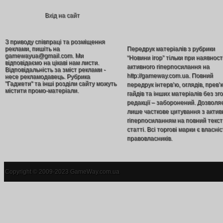
Вхід на сайт
З приводу співпраці та розміщення
реклами, пишіть на
Передрук матеріалів з рубрики
gamewayua@gmail.com. Ми
“Новини ігор” тільки при наявност
відповідаємо на цікаві нам листи.
активного гіперпосилання на
Відповідальність за зміст реклами -
http://gameway.com.ua. Повний
несе рекламодавець. Рубрика
"Гаджети" та інші розділи сайту можуть
передрук інтерв’ю, оглядів, прев’
містити промо-матеріали.
гайдів та інших матеріалів без зг
редакції – заборонений. Дозволя
лише часткове цитування з акти
гіперпосиланням на повний текст
статті. Всі торгові марки є власніс
правовласників.
Copyright © 2009-2023 GameWay.com.ua