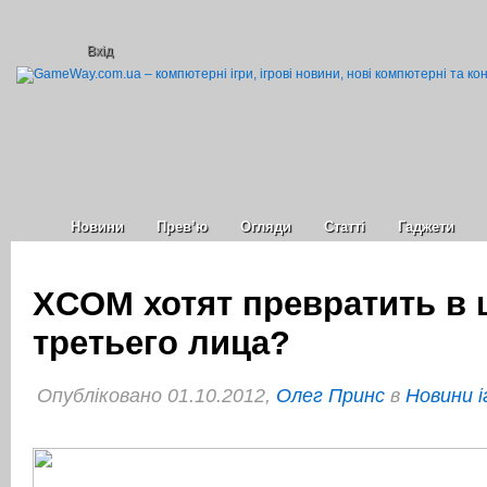
Вхід
Новини
Прев’ю
Огляди
Статті
Гаджети
XCOM хотят превратить в 
третьего лица?
Опубліковано 01.10.2012,
Олег Принс
в
Новини і