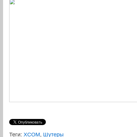
Теги:
XCOM
,
Шутеры