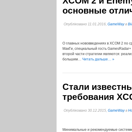
XCOM 2 и Enemy
основные отлич
Опубліковано 11.01.2016,
GameWay
в
Ві
О главных нововведениях в XCOM 2 по ср
МакГи, специальный гость GamesRadar+ 
второй части стратегии являются: реали
большим…
Читать дальше… »
Стали известн
требования XC
Опубліковано 30.12.2015,
GameWay
в
Но
Минимальные и рекомендуемые системны