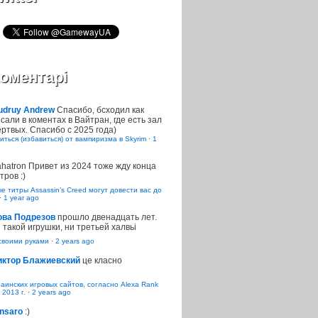
оментарі
udruy Andrew
Спасибо, бсходил как
сали в коментах в Вайтран, где есть зал
ртвых. Спасибо с 2025 года)
иться (избавиться) от вампиризма в Skyrim
·
1
ahatron
Привет из 2024 тоже жду конца
тров :)
 титры Assassin’s Creed могут довести вас до
·
1 year ago
ова Подрезов
прошло двенадцать лет.
 такой игрушки, ни третьей халвьі
воими руками
·
2 years ago
иктор Блажиевский
це класно
раинских игровых сайтов, согласно Alexa Rank
 2013 г.
·
2 years ago
nsaro
:)