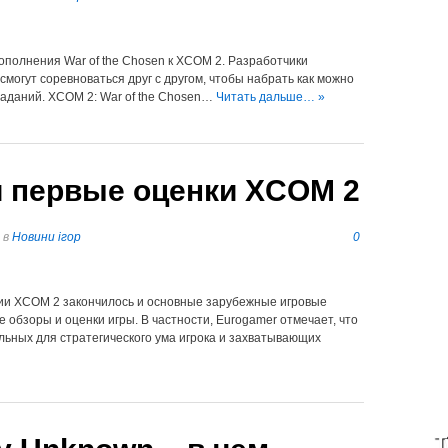
ополнения War of the Chosen к XCOM 2. Разработчики
смогут соревноваться друг с другом, чтобы набрать как можно
аданий. XCOM 2: War of the Chosen…
Читать дальше… »
и первые оценки XCOM 2
в
Новини ігор
0
гии XCOM 2 закончилось и основные зарубежные игровые
 обзоры и оценки игры. В частности, Eurogamer отмечает, что
ельных для стратегического ума игрока и захватывающих
T