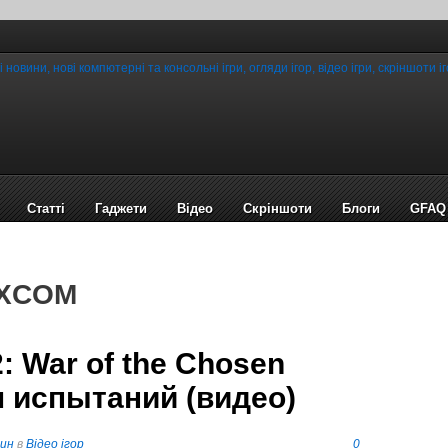
Статті
Гаджети
Відео
Cкріншоти
Блоги
GFAQ
 XCOM
 War of the Chosen
 испытаний (видео)
пин
в
Відео ігор
0