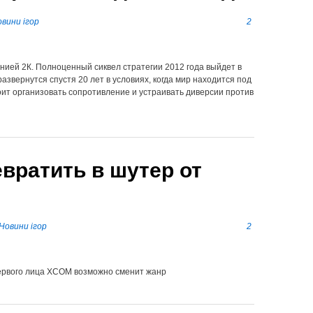
вини ігор
2
ией 2К. Полноценный сиквел стратегии 2012 года выйдет в
азвернутся спустя 20 лет в условиях, когда мир находится под
ит организовать сопротивление и устраивать диверсии против
вратить в шутер от
Новини ігор
2
первого лица XCOM возможно сменит жанр