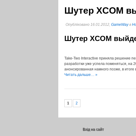
Шутер XCOM вы
Опубліковано 16.01.2012,
GameWay
в
Но
Шутер XCOM выйдет
Take-Two Interactive приняла решение 
разработки уже успела поменяться, на 2
анонсированная намного позже, в итоге 
Читать дальше… »
1
2
Вхід на сайт