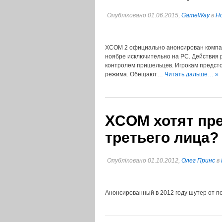
Опубліковано 01.06.2015,
GameWay
в
Но
XCOM 2 официально анонсирован компан
ноябре исключительно на PC. Действия р
контролем пришельцев. Игрокам предсто
режима. Обещают…
Читать дальше… »
XCOM хотят пре
третьего лица?
Опубліковано 01.10.2012,
Олег Принс
в
Анонсированный в 2012 году шутер от 