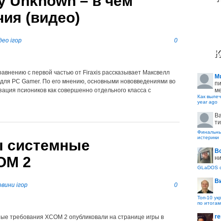
 Unknown – в чем
ия (видео)
део ігор
0
К
авнению с первой частью от Firaxis рассказывает Максвелл
M
для PC Gamer. По его мнению, основными нововведениями во
пи
ме
зация псиоников как совершенно отдельного класса с
Как вылеч
year ago
B
ти
Финальные
истерики
ы системные
В
OM 2
ни
GLaDOS с
В
вини ігор
0
Топ-10 ук
по итогам
re
е требования XCOM 2 опубликовали на странице игры в