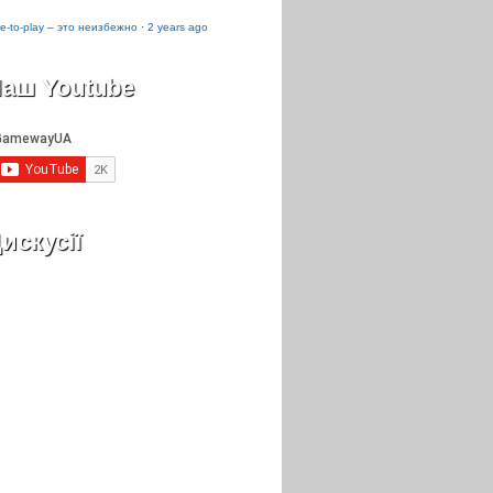
e-to-play – это неизбежно
·
2 years ago
аш Youtube
искусії