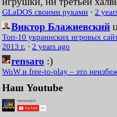
игрушки, ни третьей халвь
GLaDOS своими руками
·
2 year
Виктор Блажиевский
Топ-10 украинских игровых сайт
2013 г.
·
2 years ago
rensaro
:)
WoW и free-to-play – это неизбе
Наш Youtube