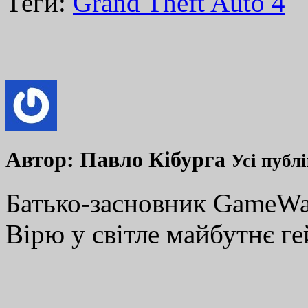
Теги:
Grand Theft Auto 4
Автор:
Павло Кібурга
Усі публ
Батько-засновник GameWay
Вірю у світле майбутнє ге