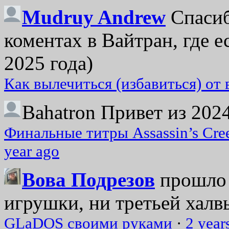
Mudruy Andrew
Спасиб
коментах в Вайтран, где е
2025 года)
Как вылечиться (избавиться) от
Bahatron
Привет из 2024
Финальные титры Assassin’s Cre
year ago
Вова Подрезов
прошло 
игрушки, ни третьей халвь
GLaDOS своими руками
·
2 year