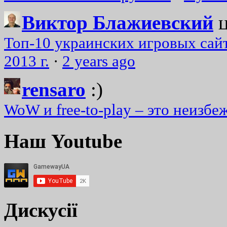
Виктор Блажиевский
Топ-10 украинских игровых сайт
2013 г.
·
2 years ago
rensaro
:)
WoW и free-to-play – это неизбе
Наш Youtube
Дискусії