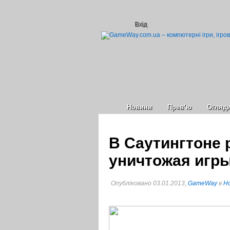
Вхід
Новини
Прев’ю
Огляд
В Саутингтоне 
уничтожая игр
Опубліковано 03.01.2013,
GameWay
в
Но