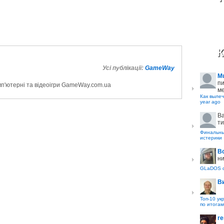
К
Усі публікації:
GameWay
M
пи
мп'ютерні та відеоігри GameWay.com.ua
ме
Как вылеч
year ago
B
ти
Финальные
истерики
В
ни
GLaDOS с
В
Топ-10 ук
по итогам
re