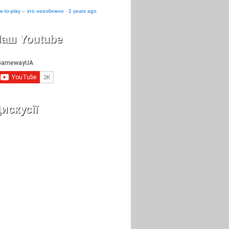
e-to-play – это неизбежно
·
2 years ago
аш Youtube
искусії