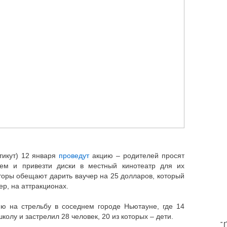
тикут) 12 января
проведут
акцию – родителей просят
ием и привезти диски в местный кинотеатр для их
торы обещают дарить ваучер на 25 долларов, который
р, на аттракционах.
ю на стрельбу в соседнем городе Ньютауне, где 14
колу и застрелил 28 человек, 20 из которых – дети.
T