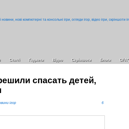
и
Статті
Гаджети
Відео
Cкріншоти
Блоги
GFA
решили спасать детей,
ы
вини ігор
6