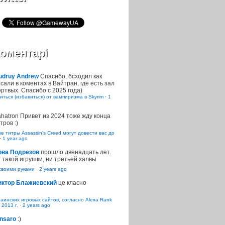
оментарі
udruy Andrew
Спасибо, бсходил как
сали в коментах в Вайтран, где есть зал
ртвых. Спасибо с 2025 года)
иться (избавиться) от вампиризма в Skyrim
·
1
ahatron
Привет из 2024 тоже жду конца
тров :)
 титры Assassin’s Creed могут довести вас до
·
1 year ago
ова Подрезов
прошло двенадцать лет.
 такой игрушки, ни третьей халвьі
воими руками
·
2 years ago
иктор Блажиевский
це класно
раинских игровых сайтов, согласно Alexa Rank
 2013 г.
·
2 years ago
nsaro
:)