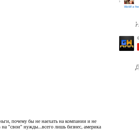
WoW и fre
Н
Д