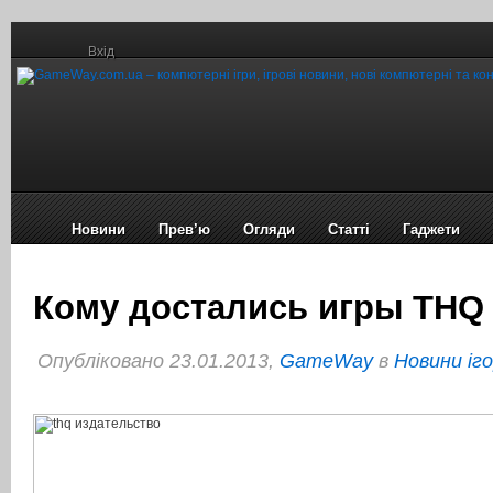
Вхід
Новини
Прев’ю
Огляди
Статті
Гаджети
Кому достались игры THQ
Опубліковано 23.01.2013,
GameWay
в
Новини іг