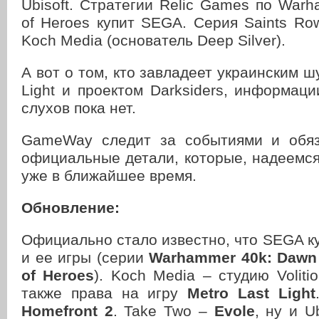
Ubisoft. Cтратегии Relic Games по Wa
of Heroes купит SEGA. Серия Saints Ro
Koch Media (основатель Deep Silver).
А вот о том, кто завладеет украинским ш
Light и проектом Darksiders, информац
слухов пока нет.
GameWay следит за событиями и обяз
официальные детали, которые, надеемся
уже в ближайшее время.
Обновление:
Официально стало известно, что SEGA ку
и ее игры (серии
Warhammer 40k: Dawn 
of Heroes
). Koch Media – студию Volitio
также права на игру
Metro Last Light
Homefront 2
. Take Two –
Evole
, ну и U