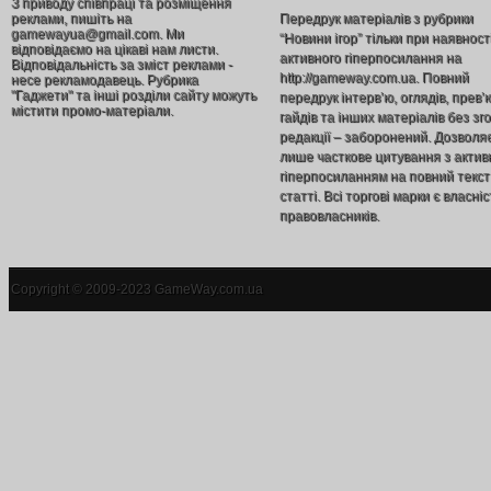
З приводу співпраці та розміщення
реклами, пишіть на
Передрук матеріалів з рубрики
gamewayua@gmail.com. Ми
“Новини ігор” тільки при наявност
відповідаємо на цікаві нам листи.
активного гіперпосилання на
Відповідальність за зміст реклами -
http://gameway.com.ua. Повний
несе рекламодавець. Рубрика
"Гаджети" та інші розділи сайту можуть
передрук інтерв’ю, оглядів, прев’
містити промо-матеріали.
гайдів та інших матеріалів без зг
редакції – заборонений. Дозволя
лише часткове цитування з акти
гіперпосиланням на повний текст
статті. Всі торгові марки є власніс
правовласників.
Copyright © 2009-2023 GameWay.com.ua