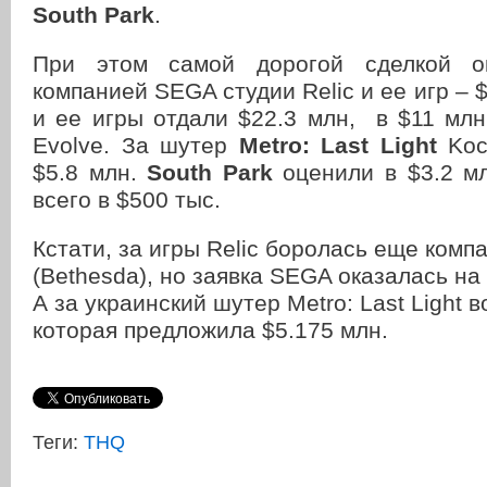
South Park
.
При этом самой дорогой сделкой ок
компанией SEGA студии Relic и ее игр – $2
и ее игры отдали $22.3 млн, в $11 мл
Evolve. За шутер
Metro: Last Light
Koc
$5.8 млн.
South Park
оценили в $3.2 м
всего в $500 тыс.
Кстати, за игры Relic боролась еще комп
(Bethesda), но заявка SEGA оказалась на
А за украинский шутер Metro: Last Light в
которая предложила $5.175 млн.
Теги:
THQ