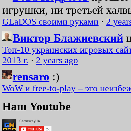
игрушки, ни третьей халвь
GLaDOS своими руками
·
2 year
Виктор Блажиевский
Топ-10 украинских игровых сайт
2013 г.
·
2 years ago
rensaro
:)
WoW и free-to-play – это неизбе
Наш Youtube