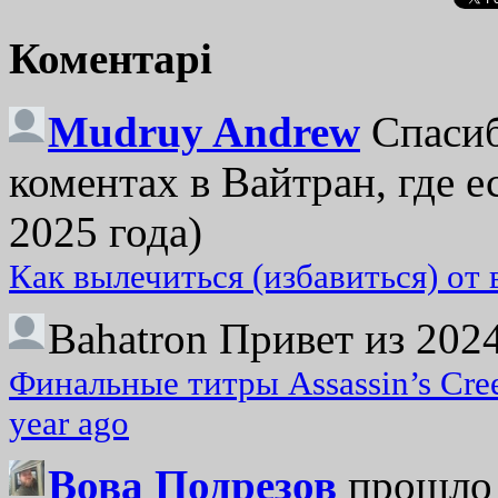
Коментарі
Mudruy Andrew
Спасиб
коментах в Вайтран, где е
2025 года)
Как вылечиться (избавиться) от
Bahatron
Привет из 2024
Финальные титры Assassin’s Cre
year ago
Вова Подрезов
прошло 