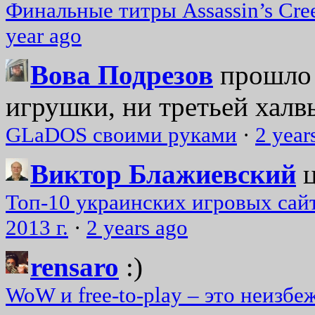
Финальные титры Assassin’s Cre
year ago
Вова Подрезов
прошло 
игрушки, ни третьей халвь
GLaDOS своими руками
·
2 year
Виктор Блажиевский
Топ-10 украинских игровых сайт
2013 г.
·
2 years ago
rensaro
:)
WoW и free-to-play – это неизбе