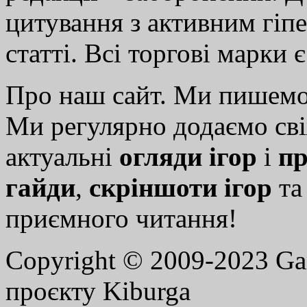
цитування з активним гіп
статті. Всі торгові марки 
Про наш сайт. Ми пишем
Ми регулярно додаємо св
актуальні
огляди ігор
і
пр
гайди
,
скріншоти ігор
т
приємного читання!
Copyright © 2009-2023 G
проєкту Kiburga