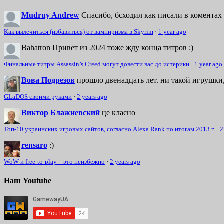
Mudruy Andrew
Спасибо, бсходил как писали в коментах 
Как вылечиться (избавиться) от вампиризма в Skyrim
·
1 year ago
Bahatron
Привет из 2024 тоже жду конца титров :)
Финальные титры Assassin’s Creed могут довести вас до истерики
·
1 year ago
Вова Подрезов
прошло двенадцать лет. ни такой игрушки,
GLaDOS своими руками
·
2 years ago
Виктор Блажиевский
це класно
Топ-10 украинских игровых сайтов, согласно Alexa Rank по итогам 2013 г.
·
2
rensaro
:)
WoW и free-to-play – это неизбежно
·
2 years ago
Наш Youtube