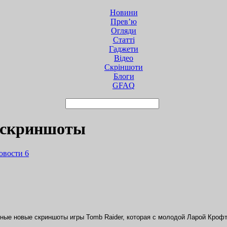
Новини
Прев’ю
Огляди
Статті
Гаджети
Відео
Cкріншоти
Блоги
GFAQ
е скриншоты
овости
6
ные новые скриншоты игры Tomb Raider, которая с молодой Ларой Крофт