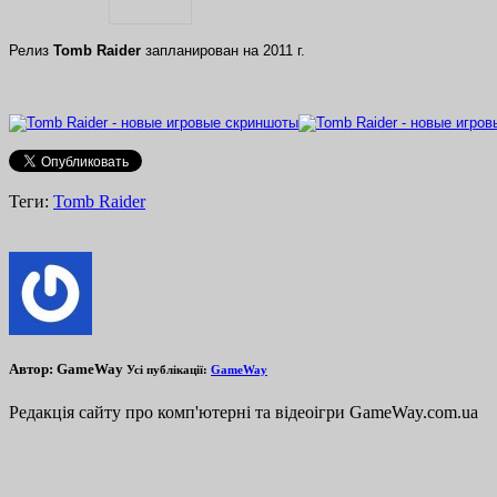
Релиз
Tomb Raider
запланирован на 2011 г.
Теги:
Tomb Raider
Автор:
GameWay
Усі публікації:
GameWay
Редакція сайту про комп'ютерні та відеоігри GameWay.com.ua