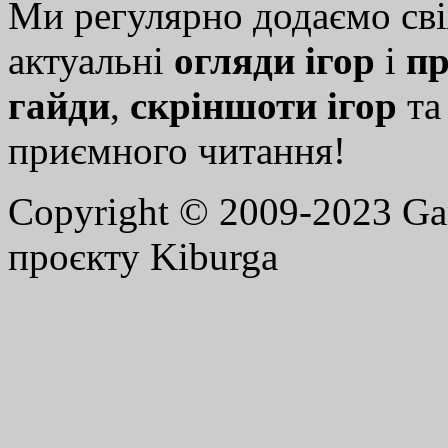
Ми регулярно додаємо св
актуальні
огляди ігор
і
пр
гайди
,
скріншоти ігор
т
приємного читання!
Copyright © 2009-2023 G
проєкту Kiburga