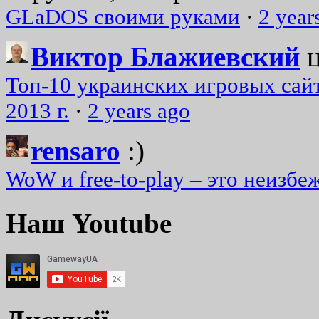
GLaDOS своими руками
·
2 year
Виктор Блажиевский
Топ-10 украинских игровых сайт
2013 г.
·
2 years ago
rensaro
:)
WoW и free-to-play – это неизбе
Наш Youtube