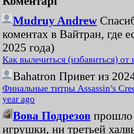
Коментарі
Mudruy Andrew
Спасиб
коментах в Вайтран, где е
2025 года)
Как вылечиться (избавиться) от
Bahatron
Привет из 2024
Финальные титры Assassin’s Cre
year ago
Вова Подрезов
прошло 
игрушки, ни третьей халвь