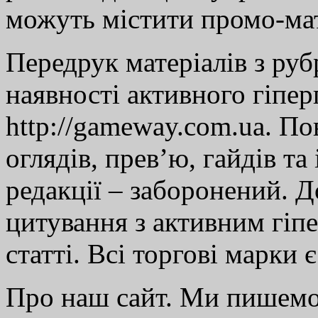
можуть містити промо-мат
Передрук матеріалів з руб
наявності активного гіпе
http://gameway.com.ua. По
оглядів, прев’ю, гайдів та
редакції – заборонений. 
цитування з активним гіп
статті. Всі торгові марки 
Про наш сайт. Ми пишем