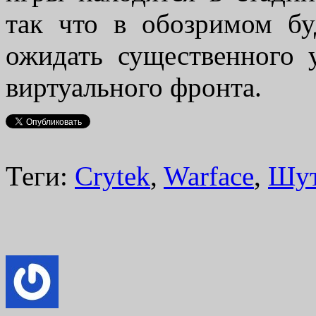
так что в обозримом бу
ожидать существенного 
виртуального фронта.
Теги:
Crytek
,
Warface
,
Шу