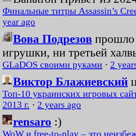
Финальные титры Assassin’s Cre
year ago
Вова Подрезов
прошло 
игрушки, ни третьей халвь
GLaDOS своими руками
·
2 year
Виктор Блажиевский
Топ-10 украинских игровых сайт
2013 г.
·
2 years ago
rensaro
:)
WoW и free-to-play – это неизбе