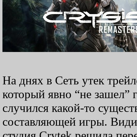
На днях в Сеть утек трейл
который явно “не зашел” 
случился какой-то сущест
составляющей игры. Видим
студия Crytek решила пер