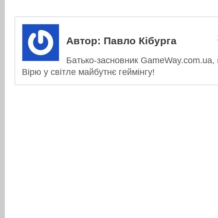
Автор:
Павло Кібурга
Батько-засновник GameWay.com.ua, в
Вірю у світле майбутнє геймінгу!