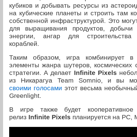
кубиков и добывать ресурсы из астерои
на кубические планеты и строить там к
собственной инфраструктурой. Это мог
для выращивания продуктов, добычи 
энергии, ангар для строительства
кораблей.
Таким образом, игра комбинирует в
элементы жанра шутеров, космических 
стратегии. А делает
Infinite Pixels
небол
из Никарагуа Team Somnio, и вы м
своими голосами
этот весьма необычный
Greenlight.
В игре также будет кооперативное
релиз
Infinite Pixels
планируется на PC, M