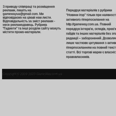
З приводу співпраці та розміщення
реклами, пишіть на
Передрук матеріалів з рубрики
gamewayua@gmail.com. Ми
“Новини ігор” тільки при наявност
відповідаємо на цікаві нам листи.
активного гіперпосилання на
Відповідальність за зміст реклами -
http://gameway.com.ua. Повний
несе рекламодавець. Рубрика
"Гаджети" та інші розділи сайту можуть
передрук інтерв’ю, оглядів, прев’
містити промо-матеріали.
гайдів та інших матеріалів без зг
редакції – заборонений. Дозволя
лише часткове цитування з акти
гіперпосиланням на повний текст
статті. Всі торгові марки є власніс
правовласників.
Copyright © 2009-2023 GameWay.com.ua