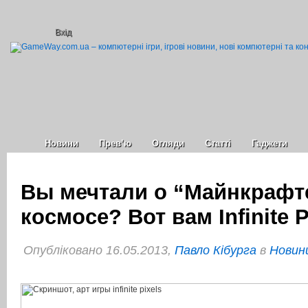
Вхід
Новини
Прев’ю
Огляди
Статті
Гаджети
Вы мечтали о “Майнкрафт
космосе? Вот вам Infinite P
Опубліковано 16.05.2013,
Павло Кібурга
в
Новини