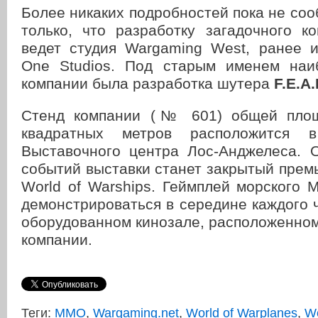
Более никаких подробностей пока не соо
только, что разработку загадочного к
ведет студия Wargaming West, ранее и
One Studios. Под старым именем наи
компании была разработка шутера
F.E.A.
Стенд компании (№ 601) общей пло
квадратных метров расположится
Выставочного центра Лос-Анджелеса. 
событий выставки станет закрытый прем
World of Warships. Геймплей морского
демонстрироваться в середине каждого 
оборудованном кинозале, расположенном
компании.
Теги:
MMO
,
Wargaming.net
,
World of Warplanes
,
Wo