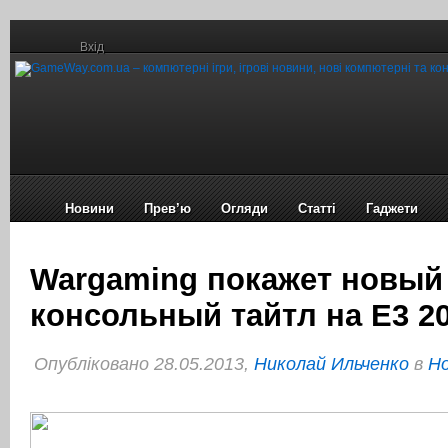
Вхід
Новини
Прев’ю
Огляди
Статті
Гаджети
Wargaming покажет новый
консольный тайтл на E3 2
Опубліковано 28.05.2013,
Николай Ильченко
в
Но