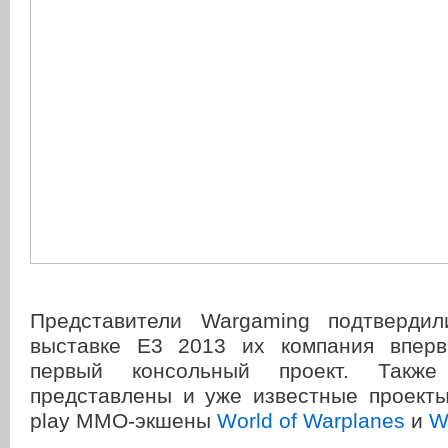
Представители Wargaming подтверд
выставке Е3 2013 их компания вперв
первый консольный проект. Так
представлены и уже известные проекты 
play ММО-экшены
World of Warplanes
и
W