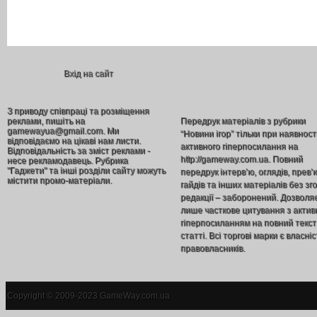
Вхід на сайт
З приводу співпраці та розміщення
реклами, пишіть на
Передрук матеріалів з рубрики
gamewayua@gmail.com. Ми
“Новини ігор” тільки при наявност
відповідаємо на цікаві нам листи.
активного гіперпосилання на
Відповідальність за зміст реклами -
http://gameway.com.ua. Повний
несе рекламодавець. Рубрика
"Гаджети" та інші розділи сайту можуть
передрук інтерв’ю, оглядів, прев’
містити промо-матеріали.
гайдів та інших матеріалів без зг
редакції – заборонений. Дозволя
лише часткове цитування з акти
гіперпосиланням на повний текст
статті. Всі торгові марки є власніс
правовласників.
Copyright © 2009-2023 GameWay.com.ua