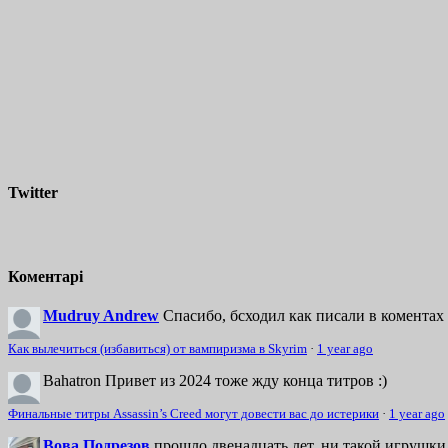
Twitter
Коментарі
Mudruy Andrew
Спасибо, бсходил как писали в коментах 
Как вылечиться (избавиться) от вампиризма в Skyrim
·
1 year ago
Bahatron
Привет из 2024 тоже жду конца титров :)
Финальные титры Assassin’s Creed могут довести вас до истерики
·
1 year ago
Вова Подрезов
прошло двенадцать лет. ни такой игрушки,