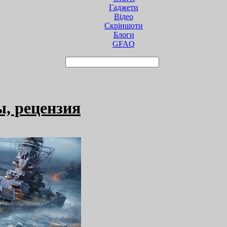
Гаджети
Відео
Cкріншоти
Блоги
GFAQ
ы, рецензия