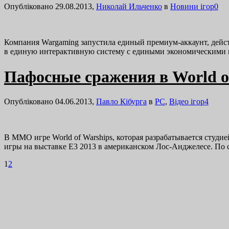
Опубліковано 29.08.2013,
Николай Ильченко
в
Новини ігор
0
Компания Wargaming запустила единый премиум-аккаунт, дейст
в единую интерактивную систему с едиными экономическими п
Пафосные сражения в World of
Опубліковано 04.06.2013,
Павло Кібурга
в
PC
,
Відео ігор
4
В MMO игре World of Warships, которая разрабатывается студи
игры на выставке E3 2013 в американском Лос-Анджелесе. По 
1
2