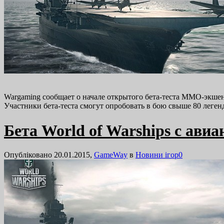
Wargaming сообщает о начале открытого бета-теста MMO-экшен
Участники бета-теста смогут опробовать в бою свыше 80 леге
Бета World of Warships с ави
Опубліковано 20.01.2015,
GameWay
в
Новини ігор
0