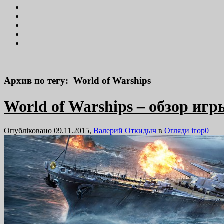
Архив по тегу: World of Warships
World of Warships – обзор игр
Опубліковано 09.11.2015,
Валерий Откидыч
в
Огляди ігор
0