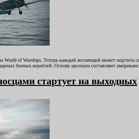
а World of Warships. Теперь каждый желающий может ощутить с
ндарных боевых кораблей. Основу арсенала составляют америка
аносцами стартует на выходных