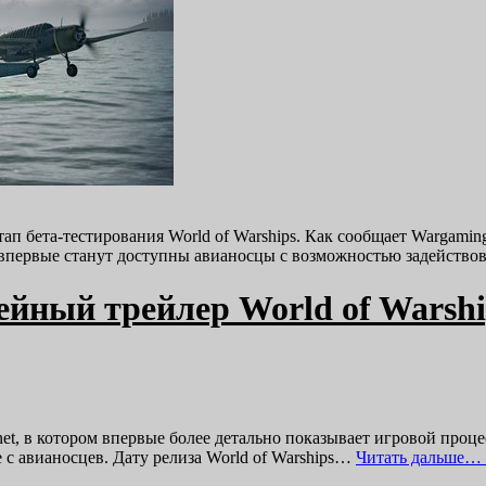
п бета-тестирования World of Warships. Как сообщает Wargaming
впервые станут доступны авианосцы с возможностью задейство
йный трейлер World of Warshi
t, в котором впервые более детально показывает игровой процес
с авианосцев. Дату релиза World of Warships…
Читать дальше… 