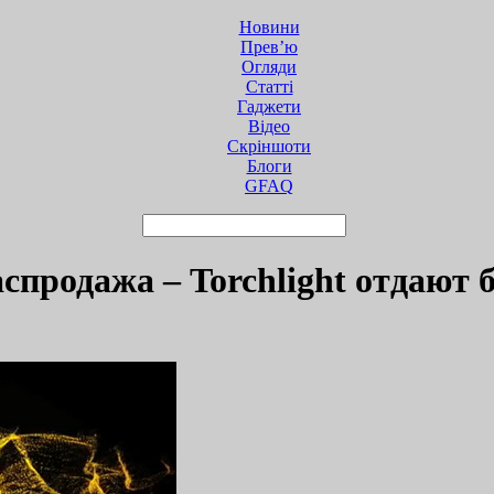
Новини
Прев’ю
Огляди
Статті
Гаджети
Відео
Cкріншоти
Блоги
GFAQ
продажа – Torchlight отдают 