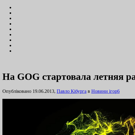
На GOG стартовала летняя рас
Опубліковано 19.06.2013,
Павло Кібурга
в
Новини ігор
6