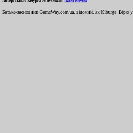
Автор:
Павло Кібурга
Усі публікації:
Павло Кібурга
Батько-засновник GameWay.com.ua, відомий, як Kiburga. Вірю у