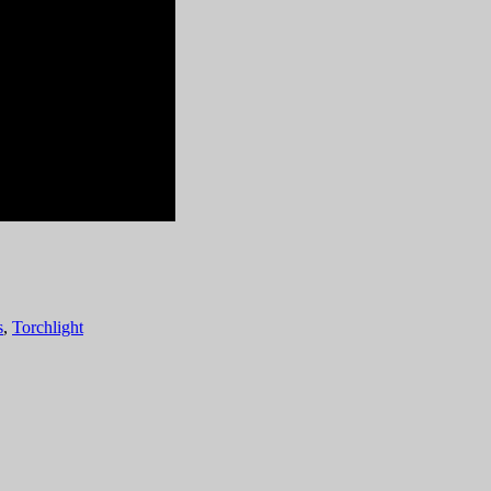
s
,
Torchlight