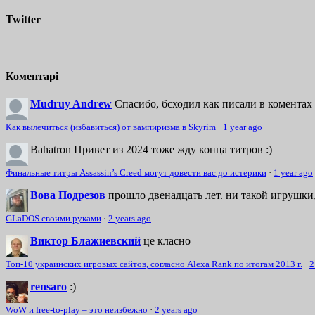
Twitter
Коментарі
Mudruy Andrew
Спасибо, бсходил как писали в коментах 
Как вылечиться (избавиться) от вампиризма в Skyrim
·
1 year ago
Bahatron
Привет из 2024 тоже жду конца титров :)
Финальные титры Assassin’s Creed могут довести вас до истерики
·
1 year ago
Вова Подрезов
прошло двенадцать лет. ни такой игрушки,
GLaDOS своими руками
·
2 years ago
Виктор Блажиевский
це класно
Топ-10 украинских игровых сайтов, согласно Alexa Rank по итогам 2013 г.
·
2
rensaro
:)
WoW и free-to-play – это неизбежно
·
2 years ago