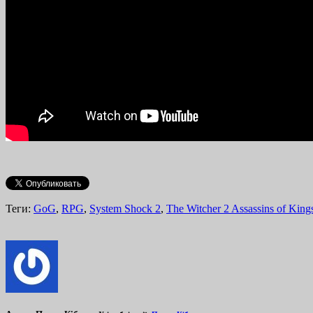
Теги:
GoG
,
RPG
,
System Shock 2
,
The Witcher 2 Assassins of King