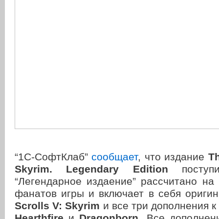
“1С-СофтКлаб”
сообщает
, что издание
Th
Skyrim. Legendary Edition
поступи
“Легендарное издаение” рассчитано на
фанатов игры и включает в себя ориг
Scrolls V: Skyrim
и все три дополнения к
Hearthfire
и
Dragonborn
. Все дополнен