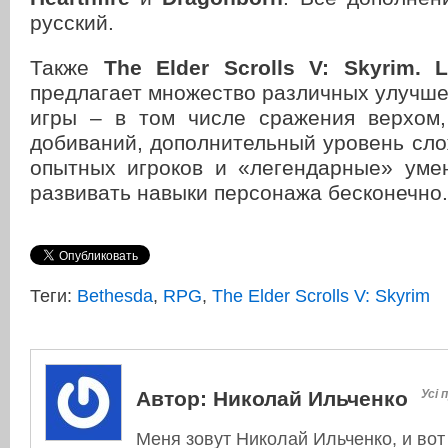
русский.
Также
The Elder Scrolls V: Skyrim. L
предлагает множество различных улучш
игры – в том числе сражения верхом
добиваний, дополнительный уровень сл
опытных игроков и «легендарные» уме
развивать навыки персонажа бесконечно.
Теги:
Bethesda
,
RPG
,
The Elder Scrolls V: Skyrim
Автор:
Николай Ильченко
Усі 
Меня зовут Николай Ильченко, и вот