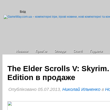
Вхід
Новини
Прев’ю
Огляди
Статті
Гаджети
The Elder Scrolls V: Skyrim
Edition в продаже
Опубліковано 05.07.2013,
Николай Ильченко
в
Но