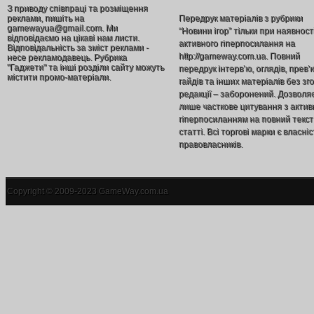
З приводу співпраці та розміщення
реклами, пишіть на
Передрук матеріалів з рубрики
gamewayua@gmail.com. Ми
“Новини ігор” тільки при наявност
відповідаємо на цікаві нам листи.
активного гіперпосилання на
Відповідальність за зміст реклами -
http://gameway.com.ua. Повний
несе рекламодавець. Рубрика
"Гаджети" та інші розділи сайту можуть
передрук інтерв’ю, оглядів, прев’
містити промо-матеріали.
гайдів та інших матеріалів без зг
редакції – заборонений. Дозволя
лише часткове цитування з акти
гіперпосиланням на повний текст
статті. Всі торгові марки є власніс
правовласників.
Copyright © 2009-2023 GameWay.com.ua