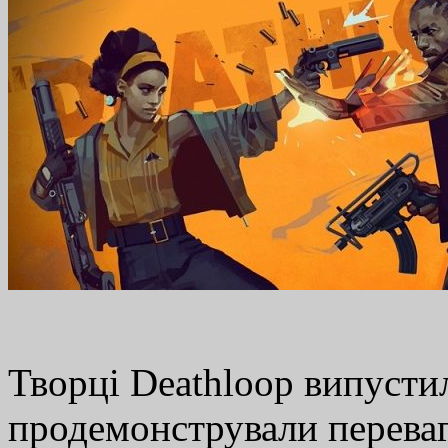
Творці Deathloop випусти
продемонстрували переваг