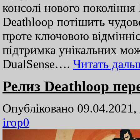
консолі нового покоління 
Deathloop потішить чудов
проте ключовою відмінніст
підтримка унікальних мо
DualSense….
Читать дал
Релиз Deathloop пер
Опубліковано 09.04.2021,
ігор
0