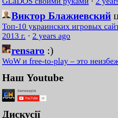
GLaDOS своими руками
·
2 year
Виктор Блажиевский
Топ-10 украинских игровых сайт
2013 г.
·
2 years ago
rensaro
:)
WoW и free-to-play – это неизбе
Наш Youtube
Дискусії