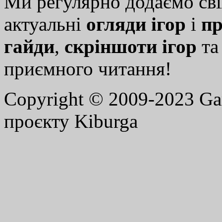
Ми регулярно додаємо св
актуальні
огляди ігор
і
пр
гайди
,
скріншоти ігор
т
приємного читання!
Copyright © 2009-2023 G
проєкту Kiburga