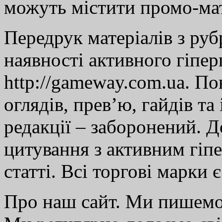
можуть містити промо-мат
Передрук матеріалів з руб
наявності активного гіпе
http://gameway.com.ua. По
оглядів, прев’ю, гайдів та
редакції – заборонений. 
цитування з активним гіп
статті. Всі торгові марки 
Про наш сайт. Ми пишем