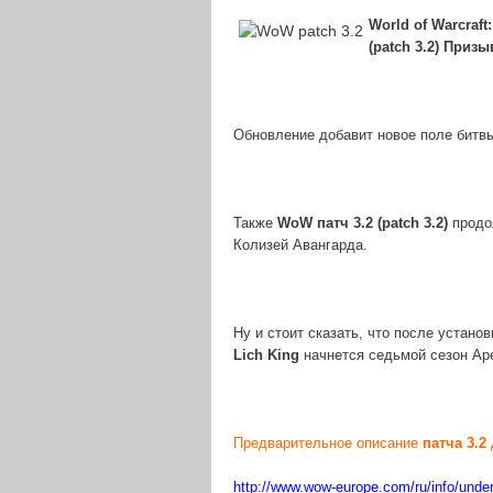
World of Warcraft:
(
patch 3.2
) Призы
Обновление добавит новое поле битвы
Также
WoW патч 3.2 (
patch 3.2)
продо
Колизей Авангарда.
Ну и стоит сказать, что после устано
Lich
King
начнется седьмой сезон Ар
Предварительное описание
патча 3.2
http://www.wow-europe.com/ru/info/unde