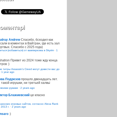
оментарі
udruy Andrew
Спасибо, бсходил как
сали в коментах в Вайтран, где есть зал
ртвых. Спасибо с 2025 года)
иться (избавиться) от вампиризма в Skyrim
·
1
ahatron
Привет из 2024 тоже жду конца
тров :)
 титры Assassin’s Creed могут довести вас до
·
1 year ago
ова Подрезов
прошло двенадцать лет.
 такой игрушки, ни третьей халвьі
воими руками
·
2 years ago
иктор Блажиевский
це класно
раинских игровых сайтов, согласно Alexa Rank
 2013 г.
·
2 years ago
nsaro
:)