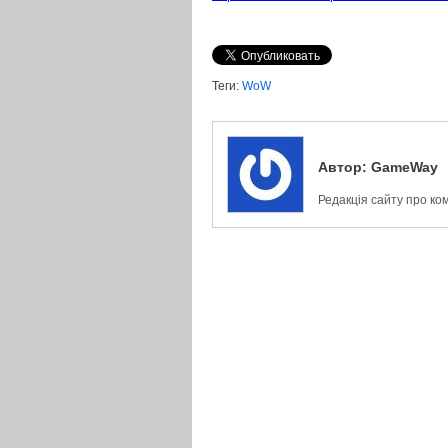
Теги:
WoW
Автор:
GameWay
Редакція сайту про ко