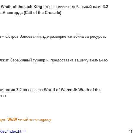
 Wrath of the Lich King
скоро получит глобальный
патч
3.2
в
Авангарда
(Call of the Crusade)
.
 – Остров Завоеваний, где развернется война за ресурсы.
лжит Серебряный турнир и предоставит вашему вниманию
вки
патча 3.2
на сервера
World
of
Warcraft:
Wrath
of
the
ены.
для
WoW
читайте по адресу:
T
rdev/index.html