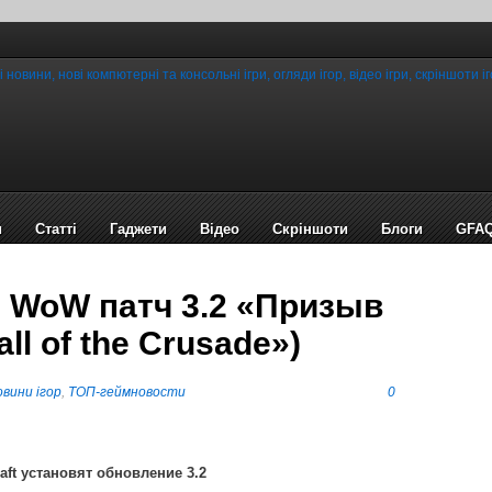
и
Статті
Гаджети
Відео
Cкріншоти
Блоги
GFA
ит WoW патч 3.2 «Призыв
ll of the Crusade»)
вини ігор
,
ТОП-геймновости
0
raft установят обновление 3.2