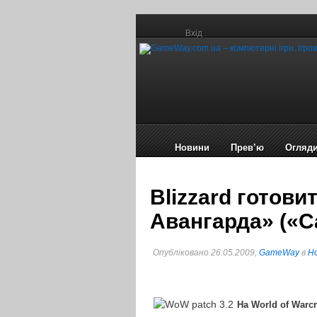
Вхід
Новини
Прев’ю
Огляд
Blizzard готов
Авангарда» («Ca
Опубліковано 26.05.2009,
GameWay
в
Но
На World of Warc