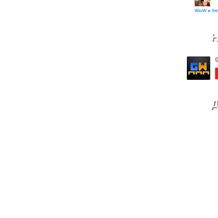
WoW и fre
Н
Д