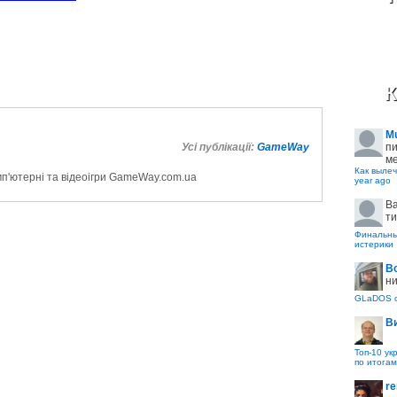
К
M
пи
Усі публікації:
GameWay
ме
Как вылеч
мп'ютерні та відеоігри GameWay.com.ua
year ago
B
ти
Финальные
истерики
В
ни
GLaDOS с
В
Топ-10 ук
по итогам
re