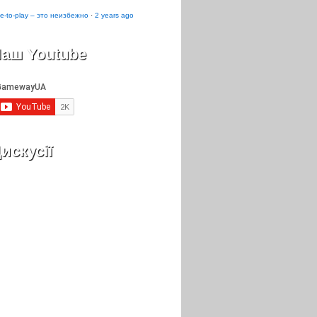
e-to-play – это неизбежно
·
2 years ago
аш Youtube
искусії