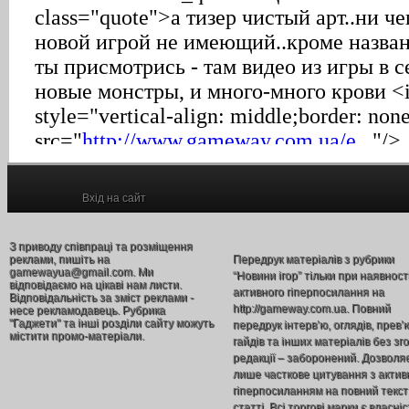
Вхід на сайт
З приводу співпраці та розміщення
реклами, пишіть на
Передрук матеріалів з рубрики
gamewayua@gmail.com. Ми
“Новини ігор” тільки при наявност
відповідаємо на цікаві нам листи.
активного гіперпосилання на
Відповідальність за зміст реклами -
http://gameway.com.ua. Повний
несе рекламодавець. Рубрика
"Гаджети" та інші розділи сайту можуть
передрук інтерв’ю, оглядів, прев’
містити промо-матеріали.
гайдів та інших матеріалів без зг
редакції – заборонений. Дозволя
лише часткове цитування з акти
гіперпосиланням на повний текст
статті. Всі торгові марки є власніс