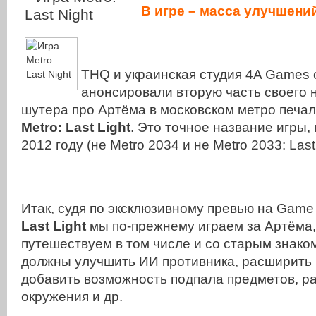
В игре – масса улучшени
THQ и украинская студия 4A Games
анонсировали вторую часть своего
шутера про Артёма в московском метро печал
Metro: Last Light
. Это точное название игры,
2012 году (не Metro 2034 и не Metro 2033: Last 
Итак, судя по эксклюзивному превью на Game 
Last Light
мы по-прежнему играем за Артёма,
путешествуем в том числе и со старым знако
должны улучшить ИИ противника, расширить 
добавить возможность подпала предметов, р
окружения и др.