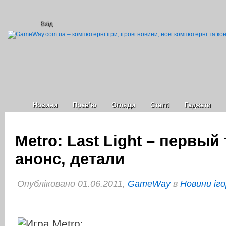
Вхід
Новини
Прев’ю
Огляди
Статті
Гаджети
Metro: Last Light – первый 
анонс, детали
Опубліковано 01.06.2011,
GameWay
в
Новини іго