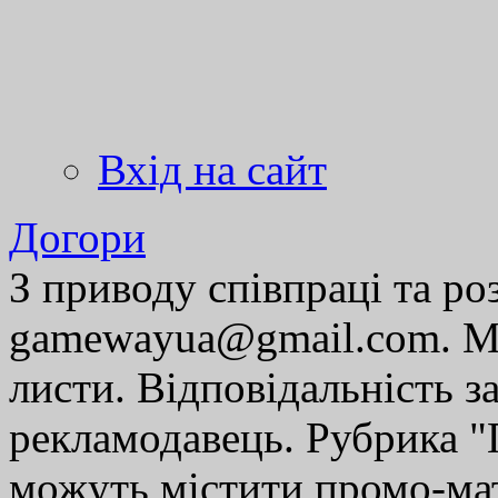
Вхід на сайт
Догори
З приводу співпраці та р
gamewayua@gmail.com. Ми
листи. Відповідальність за
рекламодавець. Рубрика "Г
можуть містити промо-мат