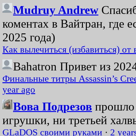
Mudruy Andrew
Спасиб
коментах в Вайтран, где е
2025 года)
Как вылечиться (избавиться) от
Bahatron
Привет из 2024
Финальные титры Assassin’s Cre
year ago
Вова Подрезов
прошло 
игрушки, ни третьей халвь
GLaDOS своими руками
·
2 year