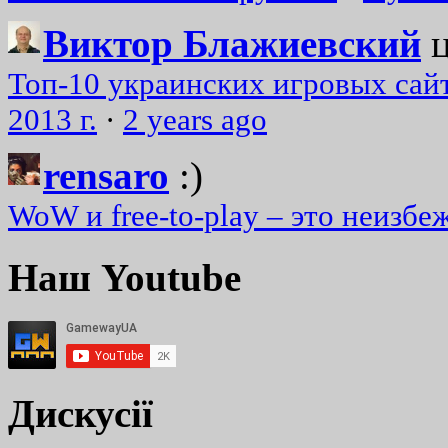
Виктор Блажиевский
Топ-10 украинских игровых сайт
2013 г.
·
2 years ago
rensaro
:)
WoW и free-to-play – это неизбе
Наш Youtube
Дискусії