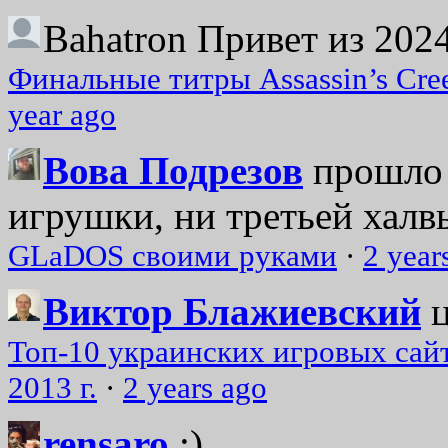
Bahatron
Привет из 2024
Финальные титры Assassin’s Cre
year ago
Вова Подрезов
прошло 
игрушки, ни третьей халвь
GLaDOS своими руками
·
2 year
Виктор Блажиевский
Топ-10 украинских игровых сайт
2013 г.
·
2 years ago
rensaro
:)