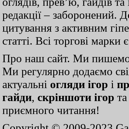
оглядів, прев’ю, гайдів та
редакції – заборонений. 
цитування з активним гіп
статті. Всі торгові марки 
Про наш сайт. Ми пишем
Ми регулярно додаємо св
актуальні
огляди ігор
і
пр
гайди
,
скріншоти ігор
т
приємного читання!
Copyright © 2009-2023 G