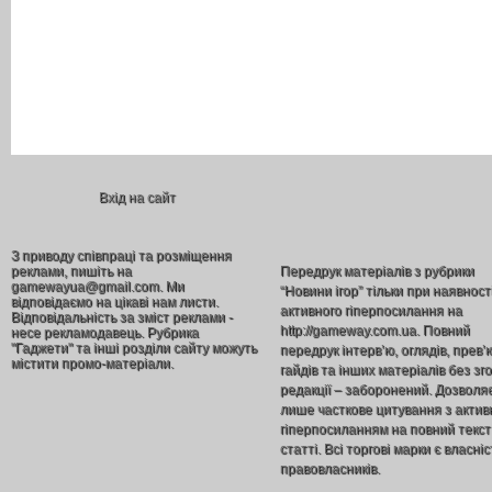
Вхід на сайт
З приводу співпраці та розміщення
реклами, пишіть на
Передрук матеріалів з рубрики
gamewayua@gmail.com. Ми
“Новини ігор” тільки при наявност
відповідаємо на цікаві нам листи.
активного гіперпосилання на
Відповідальність за зміст реклами -
http://gameway.com.ua. Повний
несе рекламодавець. Рубрика
"Гаджети" та інші розділи сайту можуть
передрук інтерв’ю, оглядів, прев’
містити промо-матеріали.
гайдів та інших матеріалів без зг
редакції – заборонений. Дозволя
лише часткове цитування з акти
гіперпосиланням на повний текст
статті. Всі торгові марки є власніс
правовласників.