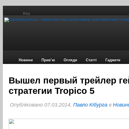
Вхід
Новини
Прев’ю
Огляди
Статті
Гаджети
Вышел первый трейлер г
стратегии Tropico 5
Опубліковано 07.03.2014,
Павло Кібурга
в
Новини