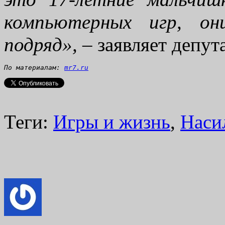
компьютерных игр, о
подряд»,
– заявляет депута
По материалам: 
mr7.ru
Теги:
Игры и жизнь
,
Наси