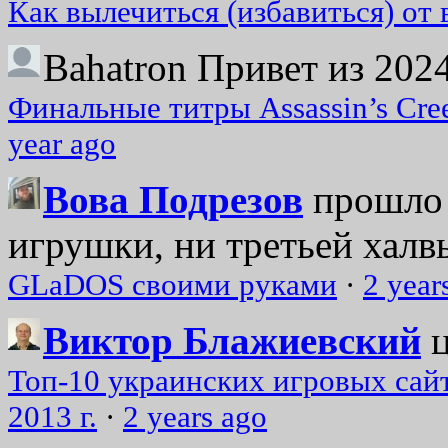
Как вылечиться (избавиться) от
Bahatron
Привет из 2024
Финальные титры Assassin’s Cre
year ago
Вова Подрезов
прошло 
игрушки, ни третьей халвь
GLaDOS своими руками
·
2 year
Виктор Блажиевский
Топ-10 украинских игровых сайт
2013 г.
·
2 years ago