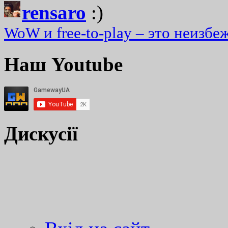
rensaro
:)
WoW и free-to-play – это неизбе
Наш Youtube
Дискусії