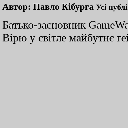
Автор:
Павло Кібурга
Усі публ
Батько-засновник GameWay
Вірю у світле майбутнє ге