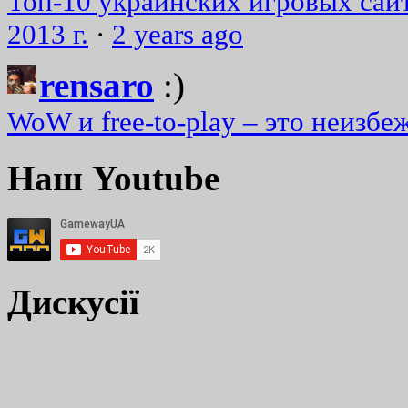
Топ-10 украинских игровых сайт
2013 г.
·
2 years ago
rensaro
:)
WoW и free-to-play – это неизбе
Наш Youtube
Дискусії