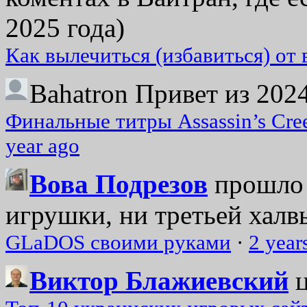
2025 года)
Как вылечиться (избавиться) от
Bahatron
Привет из 2024
Финальные титры Assassin’s Cre
year ago
Вова Подрезов
прошло 
игрушки, ни третьей халвь
GLaDOS своими руками
·
2 year
Виктор Блажиевский