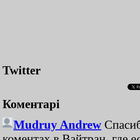
Twitter
Коментарі
Mudruy Andrew
Спасиб
коментах в Вайтран, где е