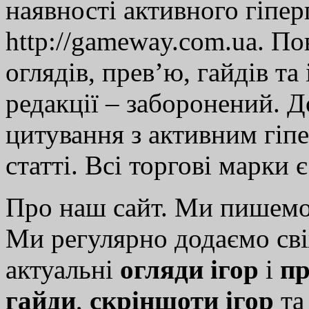
наявності активного гіпе
http://gameway.com.ua. По
оглядів, прев’ю, гайдів та
редакції – заборонений. 
цитування з активним гіп
статті. Всі торгові марки 
Про наш сайт. Ми пишем
Ми регулярно додаємо св
актуальні
огляди ігор
і
пр
гайди
,
скріншоти ігор
т