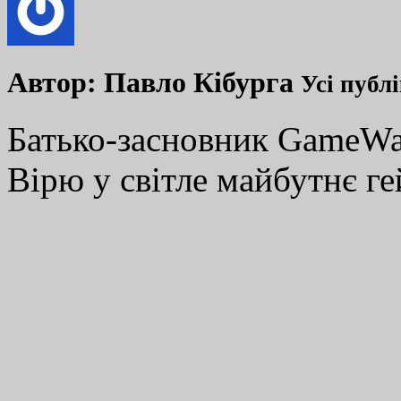
Автор:
Павло Кібурга
Усі публ
Батько-засновник GameWay
Вірю у світле майбутнє ге