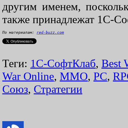
другим именем, посколь
также принадлежат 1С-Со
По материалам: 
red-buzz.com
Теги:
1С-СофтКлаб
,
Best 
War Online
,
MMO
,
PC
,
RP
Союз
,
Стратегии