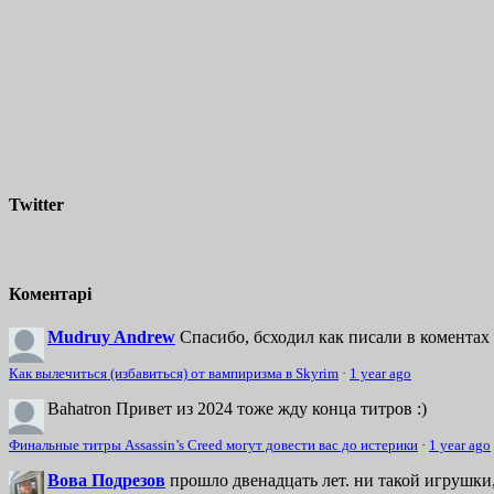
Twitter
Коментарі
Mudruy Andrew
Спасибо, бсходил как писали в коментах 
Как вылечиться (избавиться) от вампиризма в Skyrim
·
1 year ago
Bahatron
Привет из 2024 тоже жду конца титров :)
Финальные титры Assassin’s Creed могут довести вас до истерики
·
1 year ago
Вова Подрезов
прошло двенадцать лет. ни такой игрушки,