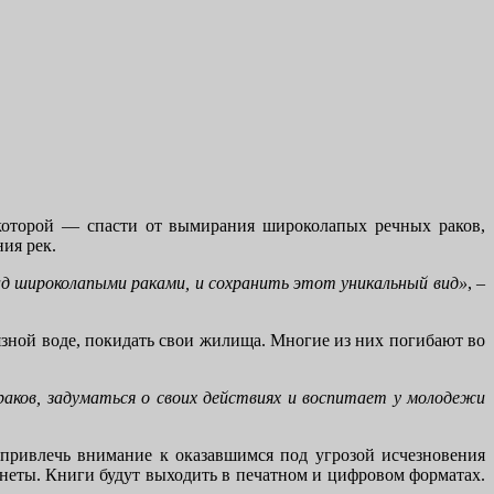
 которой — спасти от вымирания широколапых речных раков,
ия рек.
ад широколапыми раками, и сохранить этот уникальный вид»
, –
язной воде, покидать свои жилища. Многие из них погибают во
аков, задуматься о своих действиях и воспитает у молодежи
привлечь внимание к оказавшимся под угрозой исчезновения
еты. Книги будут выходить в печатном и цифровом форматах.