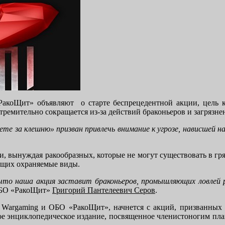
«РакоЩит» объявляют о старте беспрецедентной акции, цель
ремительно сокращается из-за действий браконьеров и загрязнен
е за клешню» призван привлечь внимание к угрозе, нависшей н
, вынуждая ракообразных, которые не могут существовать в гр
ющих охраняемые виды.
 что наша акция заставит браконьеров, промышляющих ловлей р
 ОБО «РакоЩит»
Григорий Пантелеевич Серов
.
Wargaming и ОБО «РакоЩит», начнется с акций, призванных 
е энциклопедическое издание, посвященное членистоногим план