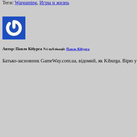
Теги:
Wargaming
,
Игры и жизнь
Автор:
Павло Кібурга
Усі публікації:
Павло Кібурга
Батько-засновник GameWay.com.ua, відомий, як Kiburga. Вірю у