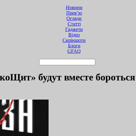
Новини
Прев’ю
Огляди
Статті
Гаджети
Відео
Cкріншоти
Блоги
GFAQ
коЩит» будут вместе бороться 