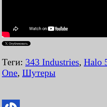
Теги:
343 Industries
,
Halo 
One
,
Шутеры