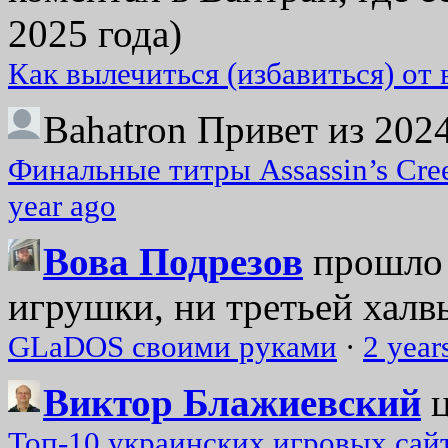
2025 года)
Как вылечиться (избавиться) от
Bahatron
Привет из 2024
Финальные титры Assassin’s Cre
year ago
Вова Подрезов
прошло 
игрушки, ни третьей халвь
GLaDOS своими руками
·
2 year
Виктор Блажиевский
Топ-10 украинских игровых сайт