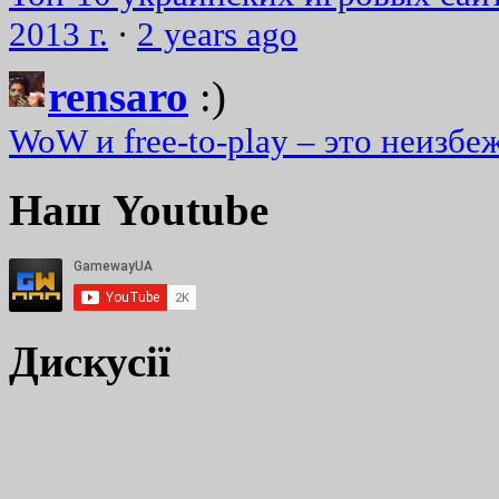
2013 г.
·
2 years ago
rensaro
:)
WoW и free-to-play – это неизбе
Наш Youtube
Дискусії