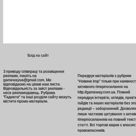
Вхід на сайт
З приводу співпраці та розміщення
реклами, пишіть на
Передрук матеріалів з рубрики
gamewayua@gmail.com. Ми
“Новини ігор” тільки при наявност
відповідаємо на цікаві нам листи.
активного гіперпосилання на
Відповідальність за зміст реклами -
http://gameway.com.ua. Повний
несе рекламодавець. Рубрика
"Гаджети" та інші розділи сайту можуть
передрук інтерв’ю, оглядів, прев’
містити промо-матеріали.
гайдів та інших матеріалів без зг
редакції – заборонений. Дозволя
лише часткове цитування з акти
гіперпосиланням на повний текст
статті. Всі торгові марки є власніс
правовласників.