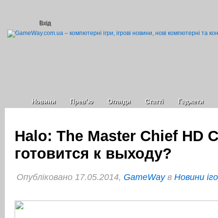
Вхід
Новини
Прев’ю
Огляди
Статті
Гаджети
Halo: The Master Chief HD C
готовится к выходу?
Опубліковано 17.05.2014,
GameWay
в
Новини іг